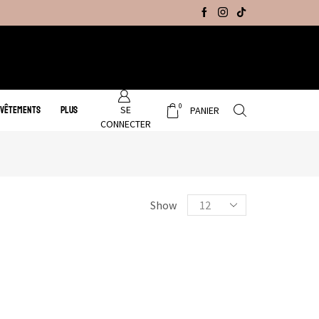
Promo Hiver : Livraison gratuite sur tous no
0
SE
 VÊTEMENTS
PLUS
PANIER
CONNECTER
Show