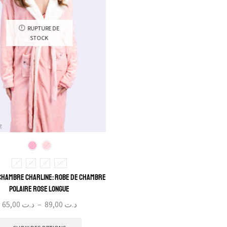
RUPTURE DE
STOCK
L
M
XL
XXL
Chambre Charline: Robe de Chambre
polaire rose longue
65,00
د.ت
–
89,00
د.ت