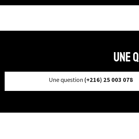
Pyjama Grossesse &
Maternité
Grandes tailles
Ensemble de détente
Rangement et
organisation
Une q
Lingerie
Jarretière
Nippies et bijoux de
Une question
(+216) 25 003 078
seins
Nuisette
Déshabillé
Porte-jarretelles
Robe et jupe
Désahbillé et Kimono