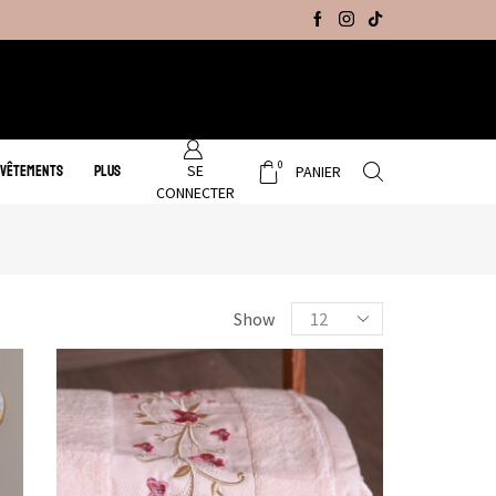
Promo Hiver : Livraison gratuite sur tous no
0
SE
 VÊTEMENTS
PLUS
PANIER
CONNECTER
Show