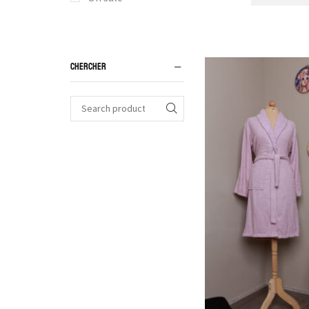
Push-up
Balconnet
Sans armatures
CHERCHER
Bandeau et bretelles
amovibles
Sport
Bustier
Triangle
Coques
Corbeille
Lingerie Invisible
Pyjamas &
Homewear
Pyjama
Robe de chambre et
peignoir