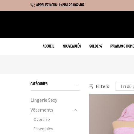
APPELEZ NOUS : (+216) 29 062 487
 Hiver : Livraison gratuite sur tous nos articles
ACCUEIL
NOUVEAUTÉS
SOLDE %
PYJAMAS & HOM
CATÉGORIES
Filters
Lingerie Sexy
Vêtements
Oversize
Ensembles