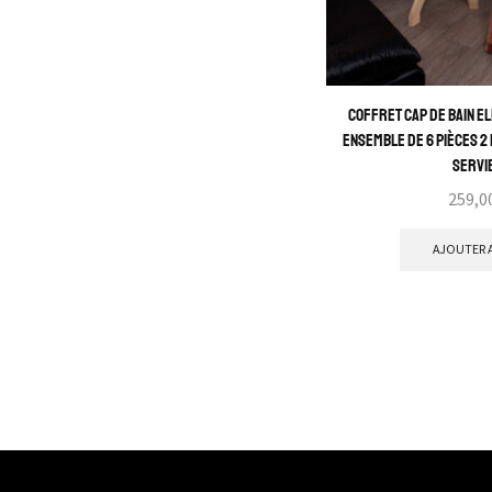
Chemise
Short
Pull + pantalon
Coffret Cap de Bain Ell
Caraco
Ensemble de 6 Pièces 2 
Servi
Pantalon
Robe avec peignoir
Robe
AJOUTER A
Automne-Hiver
Pantacourt
Printemps-Été
Homme
Chemise de nuit
Enfant
Déshabillé et kimono