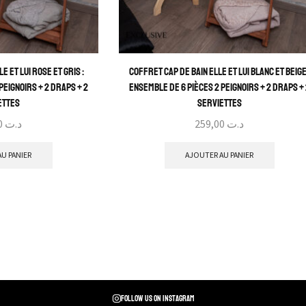
e et Lui Rose et Gris :
Coffret Cap de Bain Elle et Lui Blanc et Beige
Peignoirs + 2 Draps + 2
Ensemble de 6 Pièces 2 Peignoirs + 2 Draps +
ettes
Serviettes
259,00
د.ت
259,00
د.ت
U PANIER
AJOUTER AU PANIER
Follow us on instagram