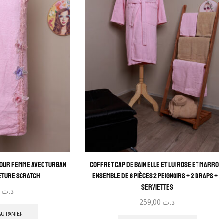
Pour Femme avec Turban
Coffret Cap de Bain Elle et Lui Rose et Marron
eture Scratch
Ensemble de 6 Pièces 2 Peignoirs + 2 Draps +
Serviettes
94,00
د.ت
259,00
د.ت
U PANIER