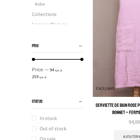
Robe
Collections
Lingerie Mariage
Accessoires
Bonnet
PRIX
Accessoires Cheveux
Maillots de bain
Price:
—
د.ت 94
Soutien-gorge
د.ت 259
Emboitant
Maternité
STATUS
Minimiseur
Serviette de Bain Rose 
Bonnet – Ferm
Moulé
In stock
Ouvert
Out of stock
Armatures
AJOUTER A
On sale