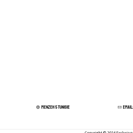
Kimono dentelle
Kimono en soie
Body
Guêpière et Corset
Accessoires
Gifts
Linge de bain
Peignoir de bain
Drap de bain
Culotte & String
Culotte
Culotte de sport
Menzeh 5 TUNISIE
Email
Culotte haute
Culotte maternité
Shorty et Boxer
Copyright © 2024 Exclusiv