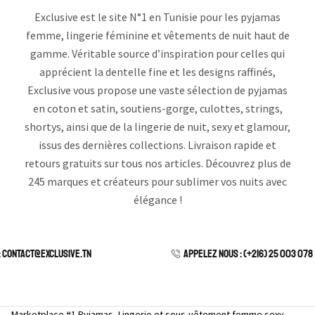
Exclusive est le site N°1 en Tunisie pour les pyjamas
femme, lingerie féminine et vêtements de nuit haut de
gamme. Véritable source d’inspiration pour celles qui
apprécient la dentelle fine et les designs raffinés,
Exclusive vous propose une vaste sélection de pyjamas
en coton et satin, soutiens-gorge, culottes, strings,
shortys, ainsi que de la lingerie de nuit, sexy et glamour,
issus des dernières collections. Livraison rapide et
retours gratuits sur tous nos articles. Découvrez plus de
245 marques et créateurs pour sublimer vos nuits avec
élégance !
: contact@exclusive.tn
APPELEZ NOUS : (+216) 25 003 078
e — Marketplace #1 Pyjamas, Lingerie et sous-vêtement femme sexy.