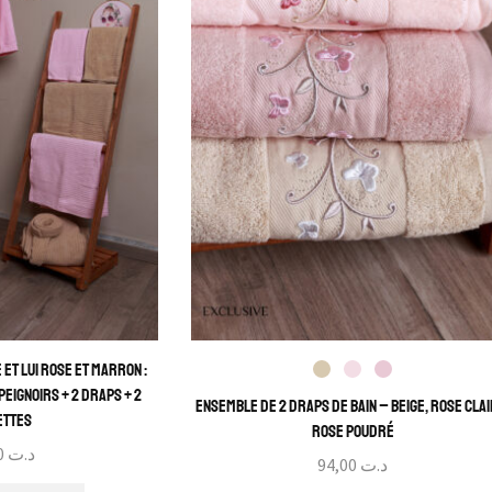
 et Lui Rose et Marron :
Peignoirs + 2 Draps + 2
Ensemble de 2 Draps de Bain – Beige, Rose Clai
ettes
Rose Poudré
259,00
د.ت
94,00
د.ت