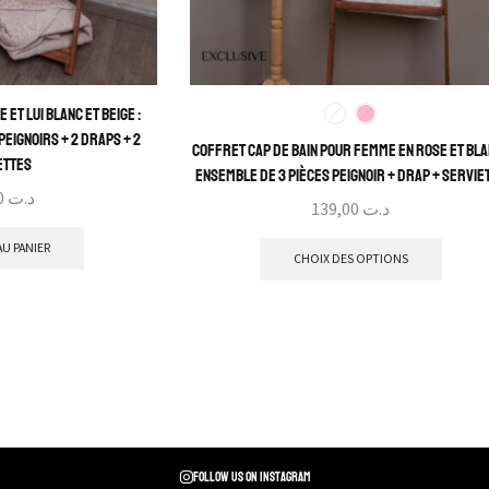
 et Lui Blanc et Beige :
Peignoirs + 2 Draps + 2
Coffret Cap de Bain Pour Femme En Rose et Bla
ettes
Ensemble de 3 Pièces Peignoir + Drap + Servie
259,00
د.ت
139,00
د.ت
U PANIER
CHOIX DES OPTIONS
Follow us on instagram