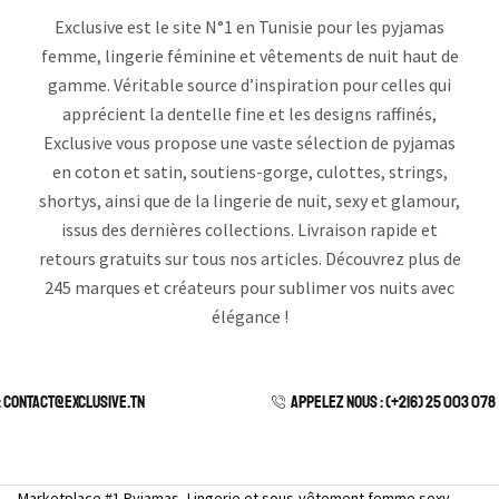
Exclusive est le site N°1 en Tunisie pour les pyjamas
femme, lingerie féminine et vêtements de nuit haut de
gamme. Véritable source d’inspiration pour celles qui
apprécient la dentelle fine et les designs raffinés,
Exclusive vous propose une vaste sélection de pyjamas
en coton et satin, soutiens-gorge, culottes, strings,
shortys, ainsi que de la lingerie de nuit, sexy et glamour,
issus des dernières collections. Livraison rapide et
retours gratuits sur tous nos articles. Découvrez plus de
245 marques et créateurs pour sublimer vos nuits avec
élégance !
: contact@exclusive.tn
APPELEZ NOUS : (+216) 25 003 078
e — Marketplace #1 Pyjamas, Lingerie et sous-vêtement femme sexy.