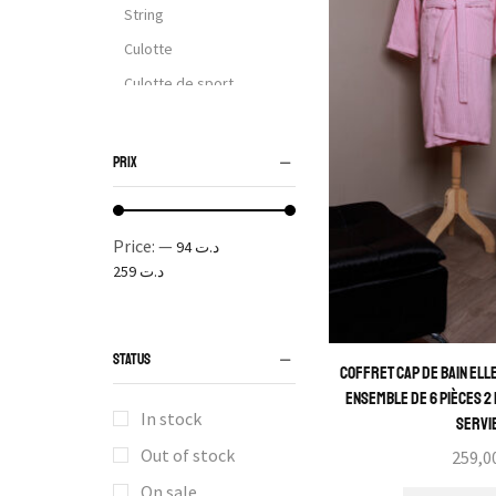
String
Culotte
Culotte de sport
Culotte haute
Culotte maternité
PRIX
Shorty et Boxer
Tanga
Price:
—
د.ت 94
Solde %
د.ت 259
Lingerie de luxe
Sous Vêtements
STATUS
Débardeur
Coffret Cap de Bain Elle
Ensemble de 6 Pièces 2 
Slip
In stock
Servi
Lingerie Sexy
Out of stock
Vêtements
On sale