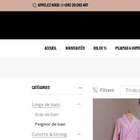
APPELEZ NOUS : (+216) 29 062 487
 Hiver : Livraison gratuite sur tous nos articles
ACCUEIL
NOUVEAUTÉS
SOLDE %
PYJAMAS & HOM
CATÉGORIES
Filters
Linge de bain
Drap de bain
Peignoir de bain
Culotte & String