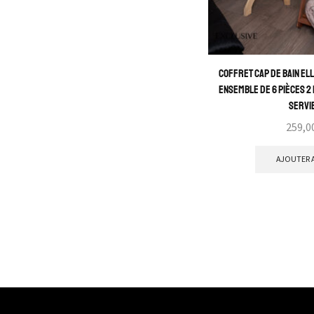
Minimiseur
Moulé
Ouvert
Armatures
Coffret Cap de Bain Elle
Ensemble de 6 Pièces 2 
Push-up
Servi
Balconnet
Sans armatures
Bandeau et bretelles
AJOUTER A
amovibles
Sport
Bustier
Triangle
Lingerie Invisible
Pyjamas &
Homewear