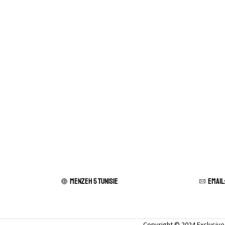
Automne-Hiver
Pantacourt
Printemps-Été
Homme
Chemise de nuit
Enfant
Rangement et
organisation
Lingerie
Guêpière et Corset
Accessoires
Jarretière
Menzeh 5 TUNISIE
Email
Nippies et bijoux de
seins
Nuisette
Copyright © 2024 Exclusiv