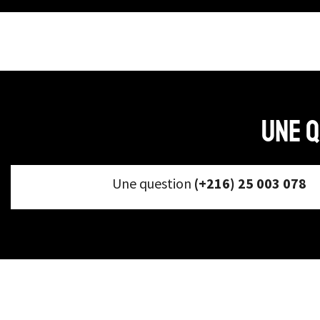
Déshabillé et kimono
Pyjama Grossesse &
Maternité
Grandes tailles
Ensemble de détente
Pyjama
Une q
Robe de chambre et
peignoir
Chemise
Une question
(+216) 25 003 078
Short
Pull + pantalon
Caraco
Pantalon
Robe avec peignoir
Robe