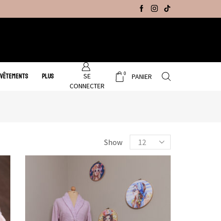
Promo Hiver : Livraison gratuite sur tous no
0
SE
 VÊTEMENTS
PLUS
PANIER
CONNECTER
Show