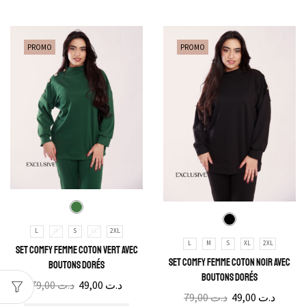
PROMO
PROMO
L
M
S
XL
2XL
L
M
S
XL
2XL
Set Comfy Femme Coton Vert Avec
Set Comfy Femme Coton Noir Avec
Boutons Dorés
Boutons Dorés
79,00
د.ت
49,00
د.ت
79,00
د.ت
49,00
د.ت