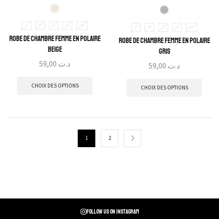
L
M
S
XL
2XL
L
M
S
XL
2XL
Robe de Chambre Femme En Polaire
Robe de Chambre Femme En Polaire
Beige
Gris
59,00
د.ت
59,00
د.ت
CHOIX DES OPTIONS
CHOIX DES OPTIONS
1
2
Follow us on instagram