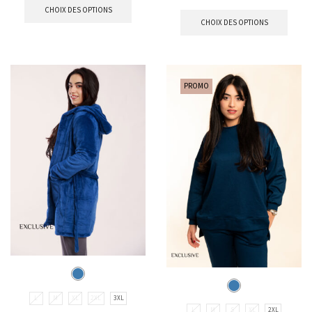
CHOIX DES OPTIONS
CHOIX DES OPTIONS
PROMO
L
M
XL
2XL
3XL
L
M
S
XL
2XL