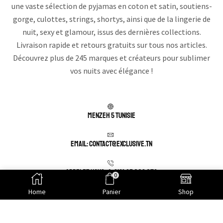
une vaste sélection de pyjamas en coton et satin, soutiens-
gorge, culottes, strings, shortys, ainsi que de la lingerie de
nuit, sexy et glamour, issus des dernières collections.
Livraison rapide et retours gratuits sur tous nos articles.
Découvrez plus de 245 marques et créateurs pour sublimer
vos nuits avec élégance !
Menzeh 5 TUNISIE
Email: contact@exclusive.tn
APPELEZ NOUS : (+216) 25 003 078
0
Home
Panier
Shop