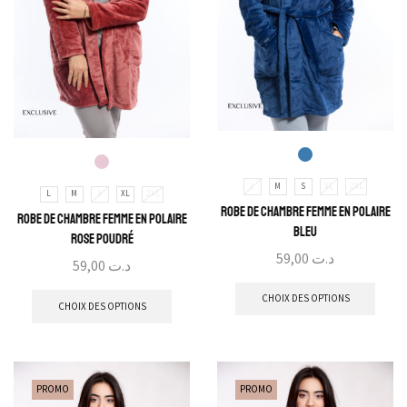
L
M
S
XL
2XL
L
M
S
XL
2XL
Robe de Chambre Femme En Polaire
Robe de Chambre Femme En Polaire
Bleu
Rose Poudré
59,00
د.ت
59,00
د.ت
CHOIX DES OPTIONS
CHOIX DES OPTIONS
PROMO
PROMO