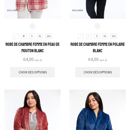
L
M
S
XL
2XL
L
M
S
XL
2XL
Robe de Chambre Femme En Peau de
Robe de Chambre Femme En Polaire
mouton blanc
Blanc
64,00
د.ت
64,00
د.ت
CHOIX DES OPTIONS
CHOIX DES OPTIONS