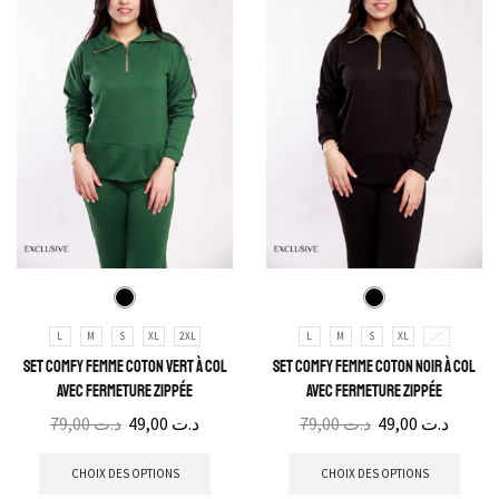
L
M
S
XL
2XL
L
M
S
XL
2XL
Set Comfy Femme Coton Vert à col
Set Comfy Femme Coton Noir à col
avec fermeture zippée
avec fermeture zippée
79,00
د.ت
49,00
د.ت
79,00
د.ت
49,00
د.ت
CHOIX DES OPTIONS
CHOIX DES OPTIONS