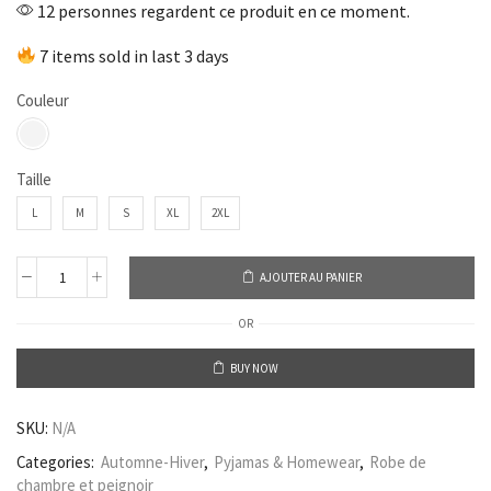
12 personnes regardent ce produit en ce moment.
7 items sold in last 3 days
Couleur
Taille
L
M
S
XL
2XL
AJOUTER AU PANIER
OR
BUY NOW
SKU:
N/A
Categories:
Automne-Hiver
,
Pyjamas & Homewear
,
Robe de
chambre et peignoir