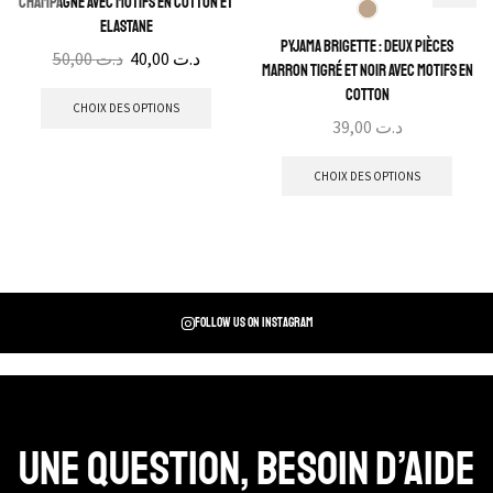
champagne avec motifs en cotton et
elastane
Pyjama Brigette : Deux pièces
50,00
د.ت
40,00
د.ت
marron tigré et noir avec motifs en
cotton
CHOIX DES OPTIONS
39,00
د.ت
CHOIX DES OPTIONS
Follow us on instagram
Une question, Besoin d’aide