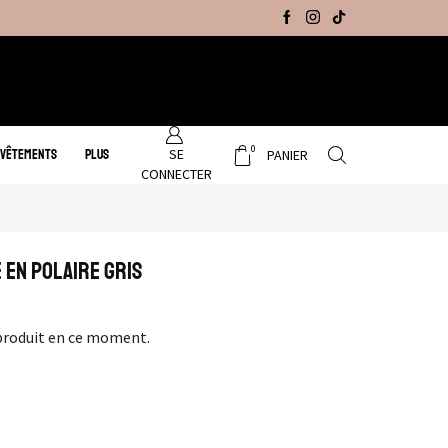
Promo Hiver : Livraison gratuite sur tous no
0
SE
 VÊTEMENTS
PLUS
PANIER
CONNECTER
En Polaire Gris
produit en ce moment.