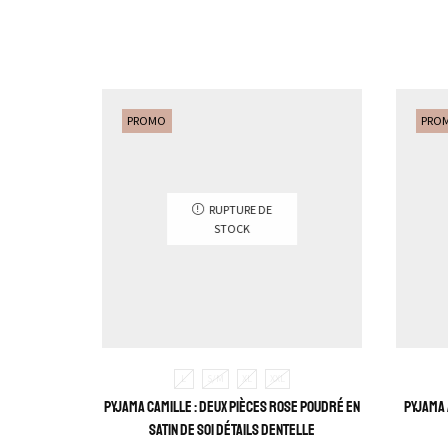
PROMO
PRO
RUPTURE DE
STOCK
L
S/M
XL
XXL
Pyjama Camille : Deux pièces rose poudré en
Pyjama 
satin de soi détails dentelle