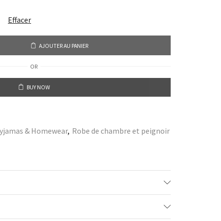
Effacer
AJOUTER AU PANIER
OR
BUY NOW
yjamas & Homewear
,
Robe de chambre et peignoir