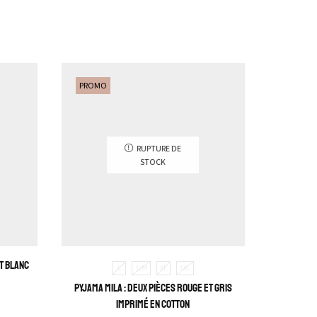
PROMO
PROMO
RUPTURE DE
STOCK
et blanc
L
S/M
XL
XXL
Pyjama Mila : deux pièces rouge et gris
Pyjama Mi
imprimé en cotton