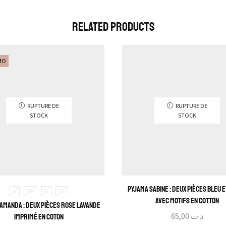
Related Products
MO
RUPTURE DE
RUPTURE DE
STOCK
STOCK
Pyjama Sabine : Deux pièces Bleu 
L
S/M
XL
XXL
avec motifs en cotton
Amanda : Deux pièces rose lavande
65,00
د.ت
imprimé en coton