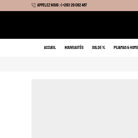
APPELEZ NOUS : (+216) 29 062 487
 Hiver : Livraison gratuite sur tous nos articles
ACCUEIL
NOUVEAUTÉS
SOLDE %
PYJAMAS & HOM