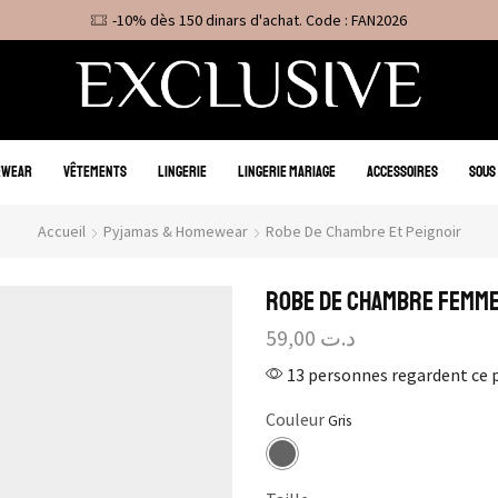
-10% dès 150 dinars d'achat. Code : FAN2026
EWEAR
VÊTEMENTS
LINGERIE
LINGERIE MARIAGE
ACCESSOIRES
SOUS
Accueil
Pyjamas & Homewear
Robe De Chambre Et Peignoir
Robe de Chambre Femme 
59,00
د.ت
13 personnes regardent ce 
Couleur