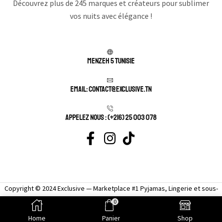
Découvrez plus de 245 marques et créateurs pour sublimer
vos nuits avec élégance !
Menzeh 5 TUNISIE
Email: contact@exclusive.tn
APPELEZ NOUS : (+216) 25 003 078
Copyright © 2024 Exclusive — Marketplace #1 Pyjamas, Lingerie et sous-
vêtement femme sexy.
0
Home
Panier
Shop