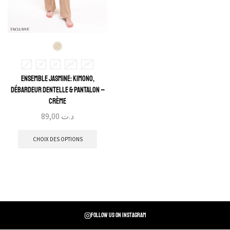
L
M
XL
2XL
3XL
Ensemble Jasmine: Kimono,
Débardeur Dentelle & Pantalon –
Crème
89,00
د.ت
CHOIX DES OPTIONS
Follow us on instagram