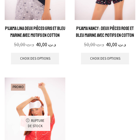
Pyjama Lina Deux pièces gris et bleu
Pyjama Nancy : Deux pièces rose et
marine avec motifs en cotton
bleu marine avec motifs en cotton
50,00
د.ت
40,00
د.ت
50,00
د.ت
40,00
د.ت
CHOIX DES OPTIONS
CHOIX DES OPTIONS
PROMO
RUPTURE
DE STOCK