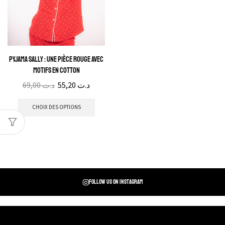
Pyjama Sally : Une pièce rouge avec
motifs en Cotton
69,00
د.ت
55,20
د.ت
CHOIX DES OPTIONS
Follow us on instagram