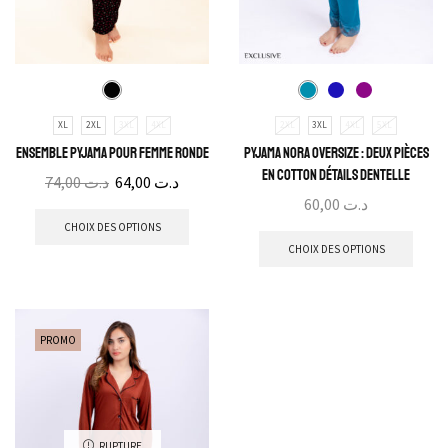
XL
2XL
3XL
4XL
2XL
3XL
4XL
5XL
Ensemble Pyjama pour Femme Ronde
Pyjama Nora Oversize : Deux pièces
en cotton détails dentelle
74,00
د.ت
64,00
د.ت
60,00
د.ت
CHOIX DES OPTIONS
CHOIX DES OPTIONS
PROMO
RUPTURE