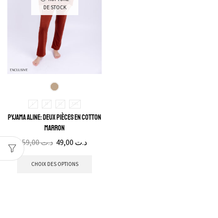
DE STOCK
L
M
XL
XXL
Pyjama Aline: Deux pièces en cotton
marron
59,00
د.ت
49,00
د.ت
CHOIX DES OPTIONS