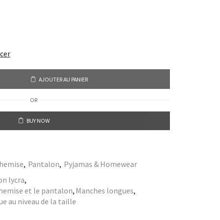
acer
AJOUTER AU PANIER
OR
BUY NOW
hemise
,
Pantalon
,
Pyjamas & Homewear
on lycra
,
 chemise et le pantalon
,
Manches longues
,
e au niveau de la taille