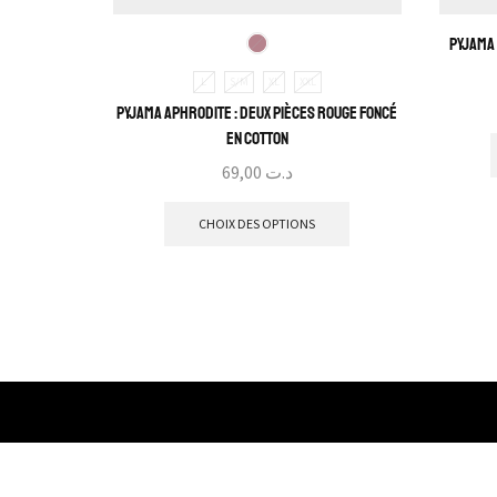
Pyjama 
L
S/M
XL
XXL
Pyjama Aphrodite : Deux pièces rouge foncé
en cotton
69,00
د.ت
CHOIX DES OPTIONS