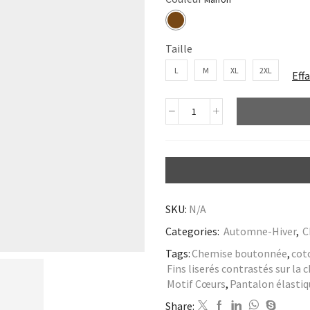
Taille
L
M
XL
2XL
Eff
SKU:
N/A
Categories:
Automne-Hiver
,
C
Tags:
Chemise boutonnée
,
cot
Fins liserés contrastés sur la
Motif Cœurs
,
Pantalon élastiqu
Share: