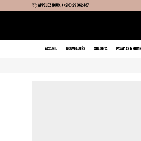
APPELEZ NOUS : (+216) 29 062 487
 Hiver : Livraison gratuite sur tous nos articles
ACCUEIL
NOUVEAUTÉS
SOLDE %
PYJAMAS & HOM