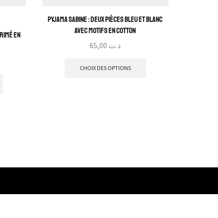
Pyjama Sabine : Deux pièces Bleu et blanc
avec motifs en cotton
primé en
Pyjama Cami
65,00
د.ت
sat
CHOIX DES OPTIONS