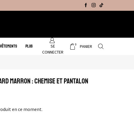
Promo Hiver : Livraison gratuite sur tous no
0
SE
 VÊTEMENTS
PLUS
PANIER
CONNECTER
ard Marron : Chemise et Pantalon
roduit en ce moment.