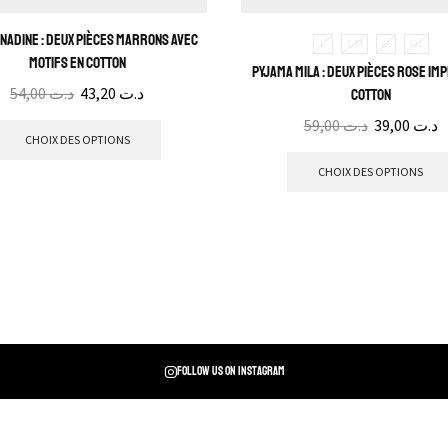
Nadine : Deux pièces marrons avec
L
S/M
XL
XXL
motifs en cotton
Pyjama Mila : deux pièces rose im
54,00
د.ت
43,20
د.ت
cotton
59,00
د.ت
39,00
د.ت
CHOIX DES OPTIONS
CHOIX DES OPTIONS
Follow us on instagram