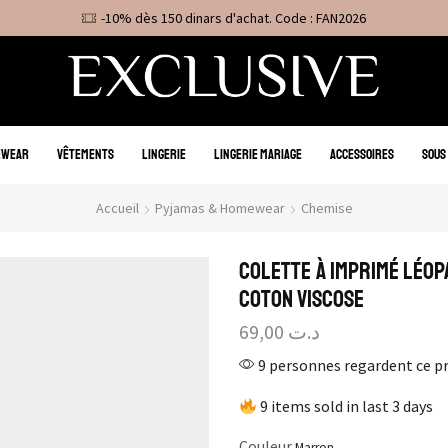
-10% dès 150 dinars d'achat. Code : FAN2026
EWEAR
VÊTEMENTS
LINGERIE
LINGERIE MARIAGE
ACCESSOIRES
SOUS
Accueil
Pyjamas & Homewear
Chemise
Colette à imprimé Léop
Coton Viscose
69,00
د.ت
9 personnes regardent ce p
9 items sold in last 3 days
Couleur