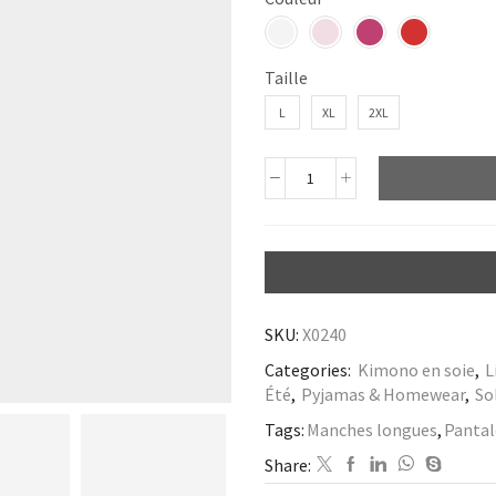
Taille
L
XL
2XL
SKU:
X0240
Categories:
Kimono en soie
,
L
Été
,
Pyjamas & Homewear
,
So
Tags:
Manches longues
,
Pantalo
Share: