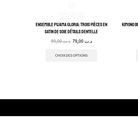
L
M
XL
Ensemble Pyjama Gloria: Trois pièces en
Kimono B
satin de soie détails dentelle
99,00
د.ت
79,00
د.ت
CHOIX DES OPTIONS