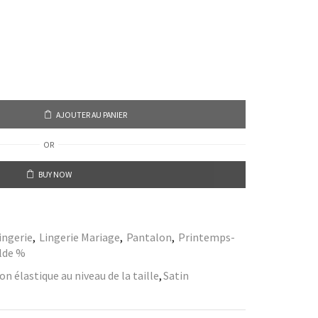
AJOUTER AU PANIER
OR
BUY NOW
ingerie
,
Lingerie Mariage
,
Pantalon
,
Printemps-
lde %
n élastique au niveau de la taille
,
Satin