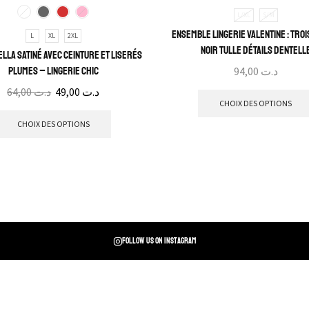
L/XL
S/M
Ensemble Lingerie Valentine : Troi
L
XL
2XL
noir tulle détails dentell
ella Satiné avec Ceinture et Liserés
Plumes – Lingerie Chic
94,00
د.ت
64,00
د.ت
49,00
د.ت
CHOIX DES OPTIONS
CHOIX DES OPTIONS
Follow us on instagram