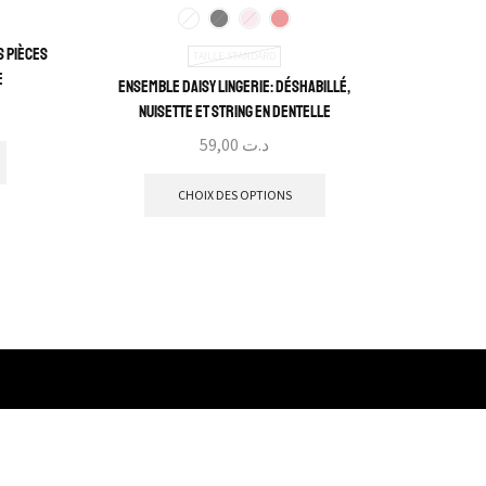
s pièces
Lingeri
TAILLE STANDARD
e
Ensemble Daisy Lingerie: Déshabillé,
Nuisette et String en Dentelle
59,00
د.ت
CHOIX DES OPTIONS