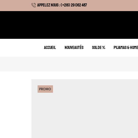
APPELEZ NOUS : (+216) 29 062 487
 Hiver : Livraison gratuite sur tous nos articles
ACCUEIL
NOUVEAUTÉS
SOLDE %
PYJAMAS & HOM
PROMO