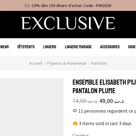
-10% dès 150 dinars d'achat. Code : FAN2026
EWEAR
VÊTEMENTS
LINGERIE
LINGERIE MARIAGE
ACCESSOIRES
SOUS
Accueil
Pyjamas & Homewear
Pantalon
Ensemble Elisabeth Pyj
Pantalon Plume
74,00
د.ت
49,00
د.ت
11 personnes regardent ce 
3 items sold in last 3 days
Couleur