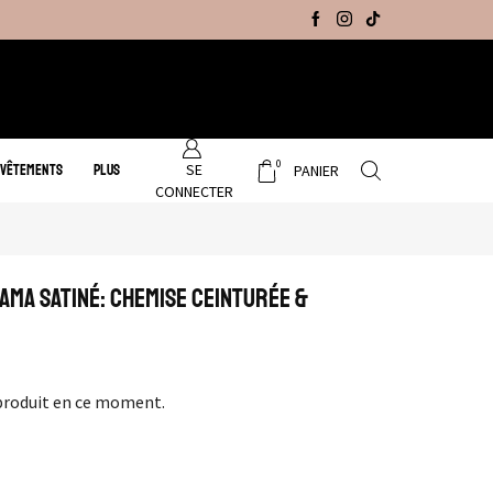
Promo Hiver : Livraison gratuite sur tous no
0
SE
 VÊTEMENTS
PLUS
PANIER
CONNECTER
ama Satiné: Chemise Ceinturée &
produit en ce moment.