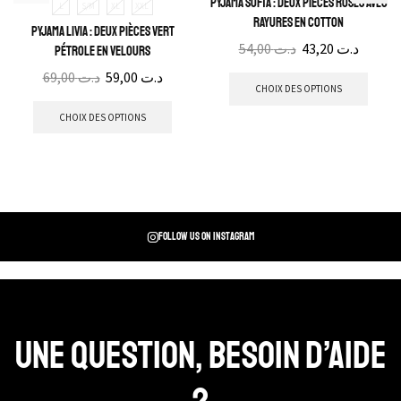
Pyjama Sofia : Deux pièces roses avec
L
S/M
XL
XXL
rayures en cotton
Pyjama Livia : Deux pièces Vert
54,00
د.ت
43,20
د.ت
pétrole en velours
69,00
د.ت
59,00
د.ت
CHOIX DES OPTIONS
CHOIX DES OPTIONS
Follow us on instagram
Une question, Besoin d’aide