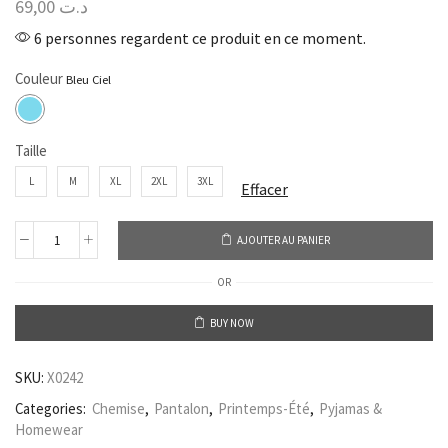
69,00
د.ت
6 personnes regardent ce produit en ce moment.
Couleur
Taille
L
M
XL
2XL
3XL
Effacer
AJOUTER AU PANIER
OR
BUY NOW
SKU:
X0242
Categories:
Chemise
,
Pantalon
,
Printemps-Été
,
Pyjamas &
Homewear