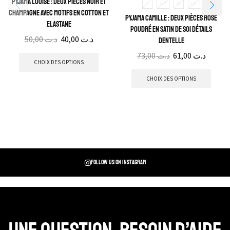
Pyjama Louise : Deux pièces noir et
L
S/M
XL
XXL
champagne avec motifs en cotton et
Pyjama Camille : Deux pièces rose
elastane
poudré en satin de soi détails
50,00
د.ت
40,00
د.ت
dentelle
73,00
د.ت
61,00
د.ت
CHOIX DES OPTIONS
CHOIX DES OPTIONS
Follow us on instagram