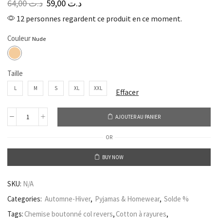
64,00
د.ت
59,00
د.ت
12 personnes regardent ce produit en ce moment.
Couleur
Taille
L
M
S
XL
XXL
Effacer
AJOUTER AU PANIER
OR
BUY NOW
SKU:
N/A
Categories:
Automne-Hiver
,
Pyjamas & Homewear
,
Solde %
Tags:
Chemise boutonné col revers
,
Cotton à rayures
,