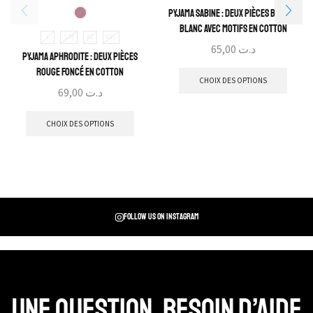
Pyjama Sabine : Deux pièces Bleu et
blanc avec motifs en cotton
L
S/M
XL
XXL
65,00
د.ت
Pyjama Aphrodite : Deux pièces
rouge foncé en cotton
CHOIX DES OPTIONS
69,00
د.ت
CHOIX DES OPTIONS
Follow us on instagram
Une question, Besoin d’aide