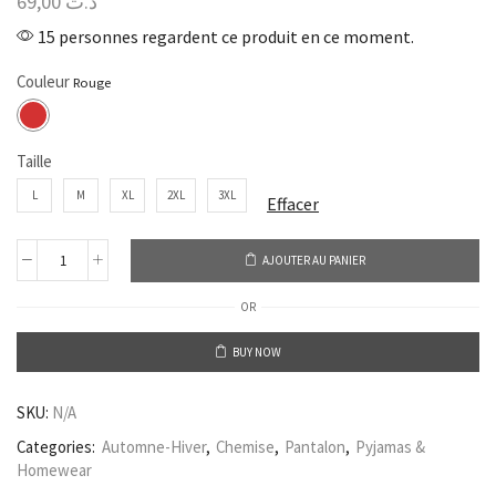
69,00
د.ت
15 personnes regardent ce produit en ce moment.
Couleur
Taille
L
M
XL
2XL
3XL
Effacer
AJOUTER AU PANIER
OR
BUY NOW
SKU:
N/A
Categories:
Automne-Hiver
,
Chemise
,
Pantalon
,
Pyjamas &
Homewear