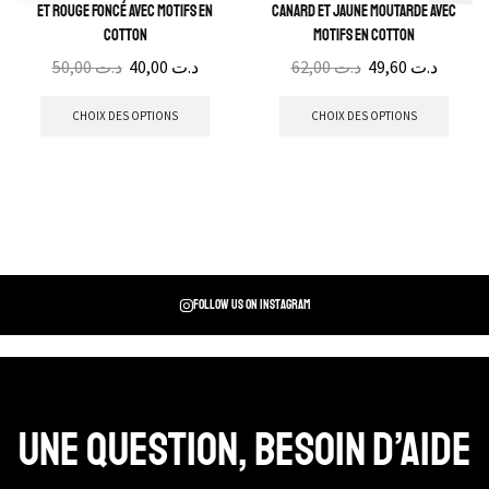
et rouge foncé avec motifs en
canard et jaune moutarde avec
cotton
motifs en cotton
50,00
د.ت
40,00
د.ت
62,00
د.ت
49,60
د.ت
CHOIX DES OPTIONS
CHOIX DES OPTIONS
Follow us on instagram
Une question, Besoin d’aide