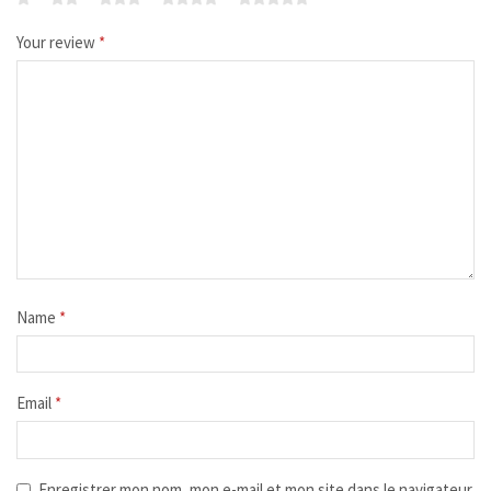
Your review
*
Name
*
Email
*
Enregistrer mon nom, mon e-mail et mon site dans le navigateur