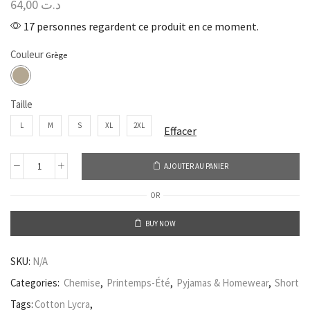
64,00
د.ت
17 personnes regardent ce produit en ce moment.
Couleur
Taille
L
M
S
XL
2XL
Effacer
AJOUTER AU PANIER
OR
BUY NOW
SKU:
N/A
Categories:
Chemise
,
Printemps-Été
,
Pyjamas & Homewear
,
Short
Tags:
Cotton Lycra
,