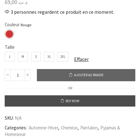
69,00
د.ت
3 personnes regardent ce produit en ce moment.
Couleur
Taille
L
M
S
XL
2XL
Effacer
AJOUTER AU PANIER
OR
BUY NOW
SKU:
N/A
Categories:
Automne-Hiver
,
Chemise
,
Pantalon
,
Pyjamas &
Homewear