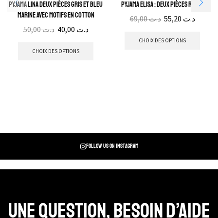
Pyjama Lina Deux pièces gris et bleu
Pyjama Elisa : Deux pièces roses
marine avec motifs en cotton
69,00
د.ت
55,20
د.ت
50,00
د.ت
40,00
د.ت
CHOIX DES OPTIONS
CHOIX DES OPTIONS
Follow us on instagram
Une question, Besoin d’aide