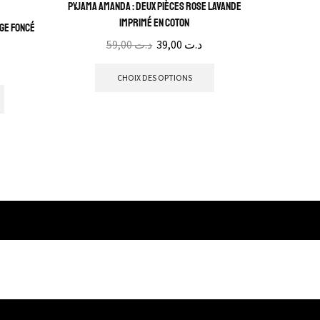
jaune mo
Pyjama Amanda : Deux pièces rose lavande
imprimé en coton
uge foncé
59,00
د.ت
39,00
د.ت
CHOIX DES OPTIONS