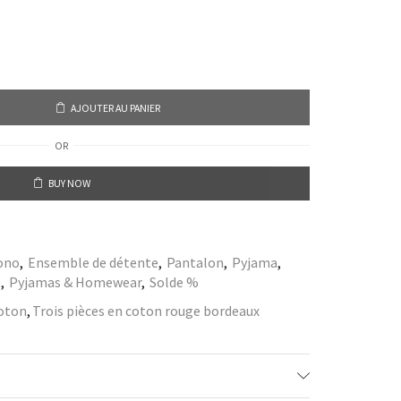
AJOUTER AU PANIER
OR
BUY NOW
ono
,
Ensemble de détente
,
Pantalon
,
Pyjama
,
é
,
Pyjamas & Homewear
,
Solde %
oton
,
Trois pièces en coton rouge bordeaux