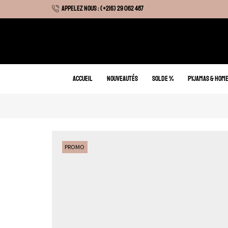
APPELEZ NOUS : (+216) 29 062 487
 Hiver : Livraison gratuite sur tous nos articles
ACCUEIL
NOUVEAUTÉS
SOLDE %
PYJAMAS & HOM
PROMO