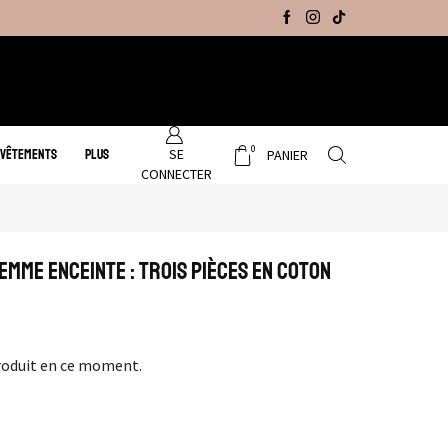
Promo Hiver : Livraison gratuite sur tous no
0
SE
 VÊTEMENTS
PLUS
PANIER
CONNECTER
emme Enceinte : Trois pièces en coton
roduit en ce moment.