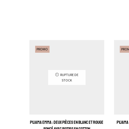
PROMO
PRO
RUPTURE DE
STOCK
Pyjama Emma : Deux pièces en blanc et rouge
Pyjama 