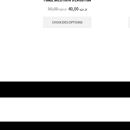
foncé avec motifs en cotton
50,00
د.ت
40,00
د.ت
CHOIX DES OPTIONS