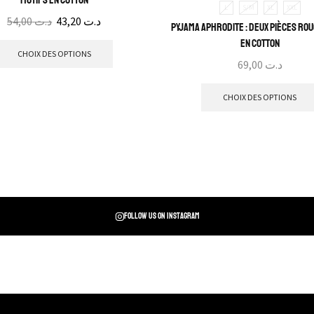
motifs en cotton
L
S/M
XL
XXL
54,00
د.ت
43,20
د.ت
Pyjama Aphrodite : Deux pièces ro
en cotton
CHOIX DES OPTIONS
69,00
د.ت
CHOIX DES OPTIONS
Follow us on instagram