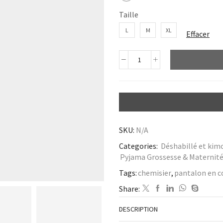
Taille
L
M
XL
Effacer
SKU:
N/A
Categories:
Déshabillé et kim
Pyjama Grossesse & Maternit
Tags:
chemisier
,
pantalon en c
Share:
DESCRIPTION