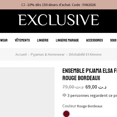
-10% dès 150 dinars d'achat. Code : FAN2026
EWEAR
VÊTEMENTS
LINGERIE
LINGERIE MARIAGE
ACCESSOIRES
SOUS
Accueil
Pyjamas & Homewear
Déshabillé Et Kimono
Ensemble pyjama Elsa F
rouge bordeaux
79,00
د.ت
69,00
د.ت
3 personnes regardent ce p
Couleur