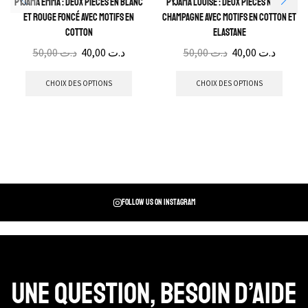
Pyjama Emma : Deux pièces en blanc
Pyjama Louise : Deux pièces noir et
et rouge foncé avec motifs en
champagne avec motifs en cotton et
cotton
elastane
50,00
د.ت
40,00
د.ت
50,00
د.ت
40,00
د.ت
CHOIX DES OPTIONS
CHOIX DES OPTIONS
Follow us on instagram
Une question, Besoin d’aide