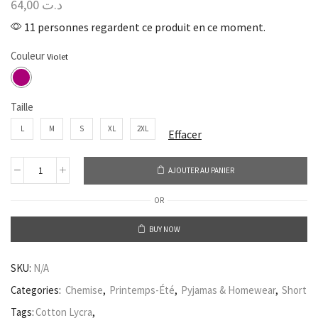
64,00
د.ت
11 personnes regardent ce produit en ce moment.
Couleur
Taille
L
M
S
XL
2XL
Effacer
AJOUTER AU PANIER
OR
BUY NOW
SKU:
N/A
Categories:
Chemise
,
Printemps-Été
,
Pyjamas & Homewear
,
Short
Tags:
Cotton Lycra
,