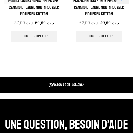
Pyjama Sandra : Deux pièces vert
Pyjama Melissa : Deux pièces Vert
canard et jaune moutarde avec
canard et jaune moutarde avec
motifs en Cotton
motifs en cotton
87,00
د.ت
69,60
د.ت
62,00
د.ت
49,60
د.ت
CHOIX DES OPTIONS
CHOIX DES OPTIONS
Follow us on instagram
Une question, Besoin d’aide