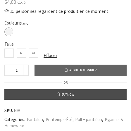
64,00
د.ت
15 personnes regardent ce produit en ce moment.
Couleur
Taille
L
M
XL
Effacer
AJOUTER AU PANIER
OR
BUY NOW
SKU:
N/A
Categories:
Pantalon
,
Printemps-Été
,
Pull + pantalon
,
Pyjamas &
Homewear