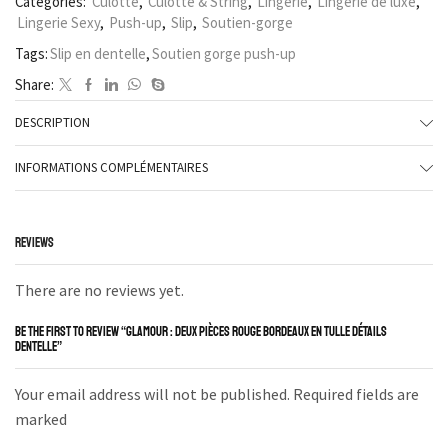
Categories:
Culotte
,
Culotte & String
,
Lingerie
,
Lingerie de luxe
,
Lingerie Sexy
,
Push-up
,
Slip
,
Soutien-gorge
Tags:
Slip en dentelle
,
Soutien gorge push-up
Share:
DESCRIPTION
INFORMATIONS COMPLÉMENTAIRES
REVIEWS
There are no reviews yet.
BE THE FIRST TO REVIEW “GLAMOUR : DEUX PIÈCES ROUGE BORDEAUX EN TULLE DÉTAILS
DENTELLE”
Your email address will not be published. Required fields are
marked