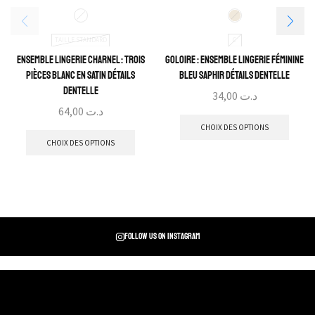
TAILLE STANDARD
C
Ensemble Lingerie Charnel : Trois
Goloire : Ensemble Lingerie Féminine
pièces blanc en satin détails
Bleu Saphir détails dentelle
dentelle
34,00
د.ت
64,00
د.ت
CHOIX DES OPTIONS
CHOIX DES OPTIONS
Follow us on instagram