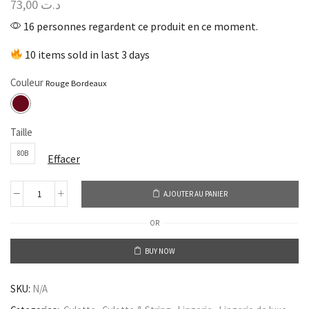
73,00
د.ت
16 personnes regardent ce produit en ce moment.
10 items sold in last 3 days
Couleur
Taille
80B
Effacer
AJOUTER AU PANIER
OR
BUY NOW
SKU:
N/A