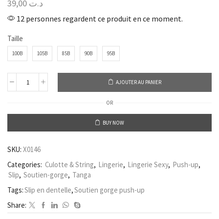
39,00
د.ت
12 personnes regardent ce produit en ce moment.
Taille
100B
105B
85B
90B
95B
AJOUTER AU PANIER
OR
BUY NOW
SKU:
X0146
Categories:
Culotte & String
,
Lingerie
,
Lingerie Sexy
,
Push-up
,
Slip
,
Soutien-gorge
,
Tanga
Tags:
Slip en dentelle
,
Soutien gorge push-up
Share: