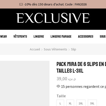
-10% dès 150 dinars d'achat. Code : FAN2026
EWEAR
VÊTEMENTS
LINGERIE
LINGERIE MARIAGE
ACCESSOIRES
SOUS
Accueil
Sous Vêtements
Slip
Pack Mira de 6 Slips e
Tailles L-3XL
39,00
د.ت
15 personnes regardent ce 
Taille
L
XL
2XL
3XL