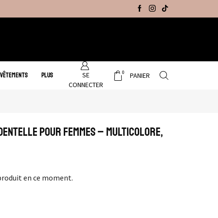
Promo Hiver : Livraison gratuite sur tous no
0
SE
 VÊTEMENTS
PLUS
PANIER
CONNECTER
n Dentelle pour Femmes – Multicolore,
produit en ce moment.