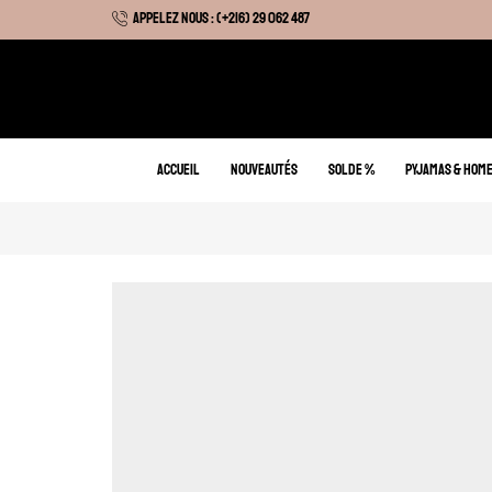
APPELEZ NOUS : (+216) 29 062 487
 Hiver : Livraison gratuite sur tous nos articles
ACCUEIL
NOUVEAUTÉS
SOLDE %
PYJAMAS & HOM