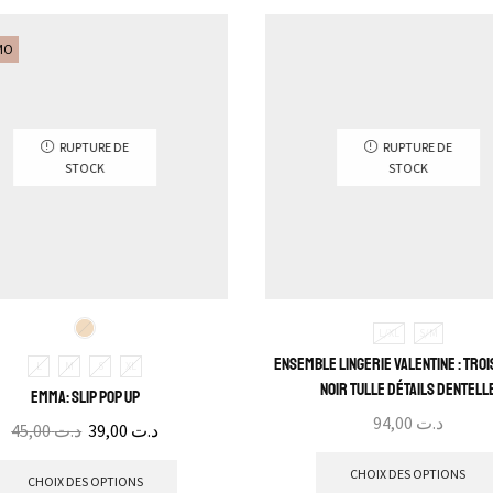
MO
RUPTURE DE
RUPTURE DE
STOCK
STOCK
L/XL
S/M
Ensemble Lingerie Valentine : Troi
L
M
S
XL
noir tulle détails dentell
Emma: Slip Pop Up
94,00
د.ت
45,00
د.ت
39,00
د.ت
CHOIX DES OPTIONS
CHOIX DES OPTIONS