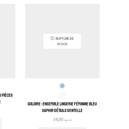
RUPTURE DE
STOCK
s pièces
Lingerie H
D
e
Goloire : Ensemble Lingerie Féminine Bleu
Saphir détails dentelle
34,00
د.ت