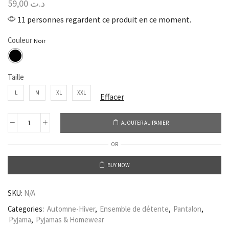
59,00
د.ت
11 personnes regardent ce produit en ce moment.
Couleur
Taille
L
M
XL
XXL
Effacer
AJOUTER AU PANIER
OR
BUY NOW
SKU:
N/A
Categories:
Automne-Hiver
,
Ensemble de détente
,
Pantalon
,
Pyjama
,
Pyjamas & Homewear