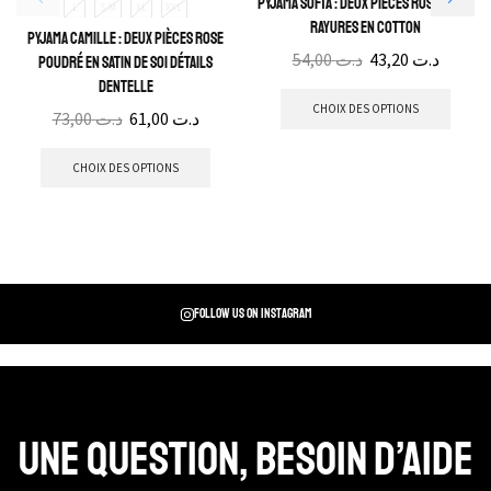
Pyjama Sofia : Deux pièces roses avec
L
S/M
XL
XXL
rayures en cotton
Pyjama Camille : Deux pièces rose
54,00
د.ت
43,20
د.ت
poudré en satin de soi détails
dentelle
CHOIX DES OPTIONS
73,00
د.ت
61,00
د.ت
CHOIX DES OPTIONS
Follow us on instagram
Une question, Besoin d’aide