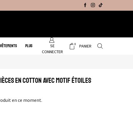
Promo Hiver : Livraison gratuite sur tous no
0
SE
 VÊTEMENTS
PLUS
PANIER
CONNECTER
ièces en cotton avec motif étoiles
roduit en ce moment.