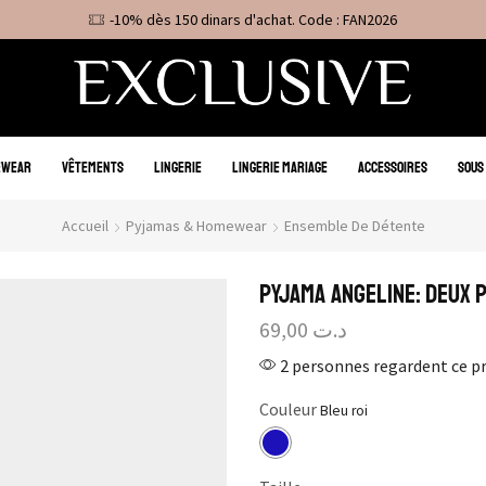
-10% dès 150 dinars d'achat. Code : FAN2026
EWEAR
VÊTEMENTS
LINGERIE
LINGERIE MARIAGE
ACCESSOIRES
SOUS
Accueil
Pyjamas & Homewear
Ensemble De Détente
Pyjama Angeline: Deux p
69,00
د.ت
2 personnes regardent ce p
Couleur