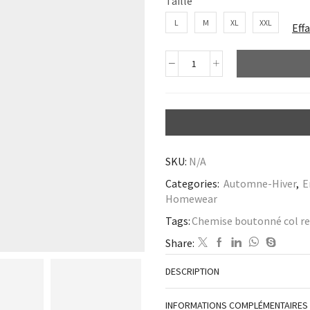
Taille
L
M
XL
XXL
Eff
SKU:
N/A
Categories:
Automne-Hiver
,
E
Homewear
Tags:
Chemise boutonné col re
Share:
DESCRIPTION
INFORMATIONS COMPLÉMENTAIRES