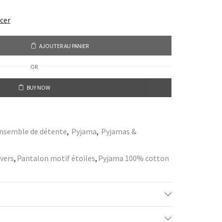
acer
AJOUTER AU PANIER
OR
BUY NOW
nsemble de détente
,
Pyjama
,
Pyjamas &
vers
,
Pantalon motif étoiles
,
Pyjama 100% cotton