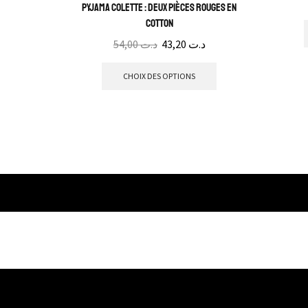
Pyjama Colette : Deux pièces rouges en
cotton
54,00
د.ت
43,20
د.ت
CHOIX DES OPTIONS