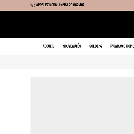
APPELEZ NOUS : (+216) 29 062 487
 Hiver : Livraison gratuite sur tous nos articles
ACCUEIL
NOUVEAUTÉS
SOLDE %
PYJAMAS & HOM