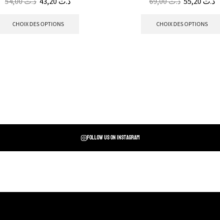
54,00
د.ت
43,20
د.ت
69,00
د.ت
55,20
د.ت
CHOIX DES OPTIONS
CHOIX DES OPTIONS
Follow us on instagram