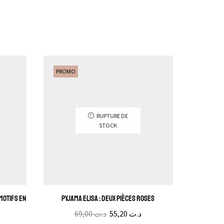
PROMO
RUPTURE DE
STOCK
 motifs en
Pyjama Elisa : Deux pièces roses
Pyjama Sa
69,00
د.ت
55,20
د.ت