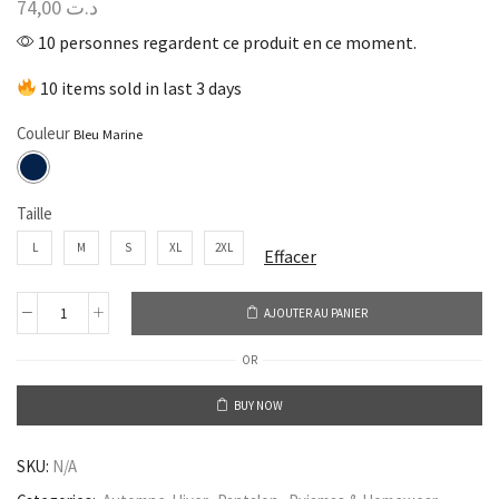
74,00
د.ت
10 personnes regardent ce produit en ce moment.
10 items sold in last 3 days
Couleur
Taille
L
M
S
XL
2XL
Effacer
AJOUTER AU PANIER
OR
BUY NOW
SKU:
N/A