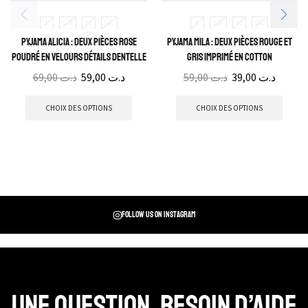
L
S/M
XL
XXL
L
S/M
XL
XXL
Pyjama Alicia : Deux pièces rose
Pyjama Mila : deux pièces rouge et
poudré en velours détails dentelle
gris imprimé en cotton
69,00
د.ت
59,00
د.ت
59,00
د.ت
39,00
د.ت
CHOIX DES OPTIONS
CHOIX DES OPTIONS
Follow us on instagram
Une question, Besoin d’aide