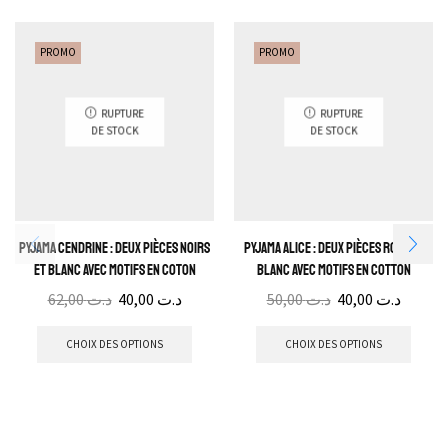
PROMO
PROMO
RUPTURE
RUPTURE
DE STOCK
DE STOCK
Pyjama Cendrine : Deux pièces noirs
Pyjama Alice : Deux pièces rose et
et blanc avec motifs en coton
blanc avec motifs en cotton
62,00
د.ت
40,00
د.ت
50,00
د.ت
40,00
د.ت
CHOIX DES OPTIONS
CHOIX DES OPTIONS