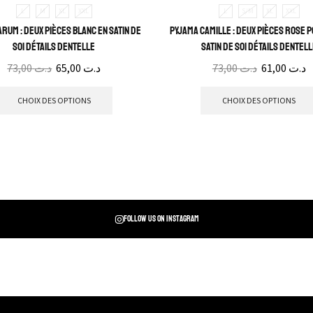
L
M
XL
XXL
L
S/M
XL
XXL
rum : Deux pièces blanc en satin de
Pyjama Camille : Deux pièces rose 
soi détails dentelle
satin de soi détails dentel
73,00
د.ت
65,00
د.ت
73,00
د.ت
61,00
د.ت
CHOIX DES OPTIONS
CHOIX DES OPTIONS
Follow us on instagram