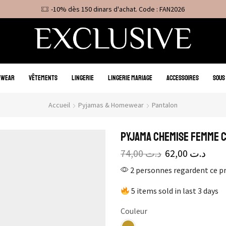
-10% dès 150 dinars d'achat. Code : FAN2026
EWEAR
VÊTEMENTS
LINGERIE
LINGERIE MARIAGE
ACCESSOIRES
SOUS
Accueil
Pyjamas & Homewear
Pantalon
Pyjama Chemise Femme 
74,00
د.ت
62,00
د.ت
2 personnes regardent ce p
5 items sold in last 3 days
Couleur