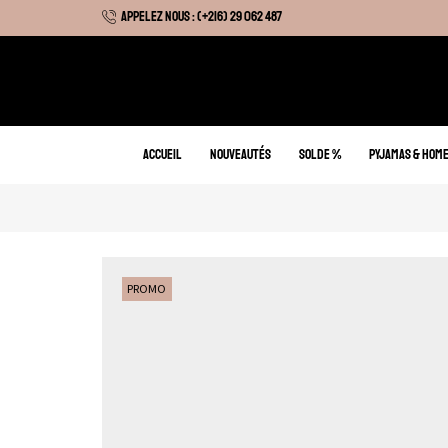
APPELEZ NOUS : (+216) 29 062 487
 Hiver : Livraison gratuite sur tous nos articles
ACCUEIL
NOUVEAUTÉS
SOLDE %
PYJAMAS & HOM
PROMO