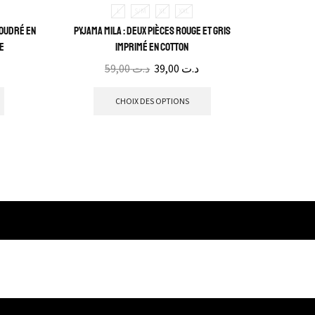
Pyjama 
L
S/M
XL
XXL
poudré en
Pyjama Mila : deux pièces rouge et gris
le
imprimé en cotton
59,00
د.ت
39,00
د.ت
CHOIX DES OPTIONS