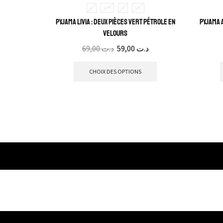
L
S/M
XL
XXL
Pyjama Livia : Deux pièces Vert pétrole en
Pyjama A
velours
69,00
د.ت
59,00
د.ت
CHOIX DES OPTIONS