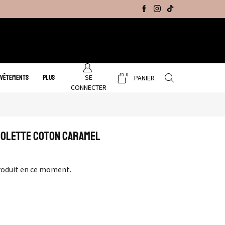
Promo Hiver : Livraison gratuite sur tous no
0
SE
 VÊTEMENTS
PLUS
PANIER
CONNECTER
Colette Coton Caramel
roduit en ce moment.