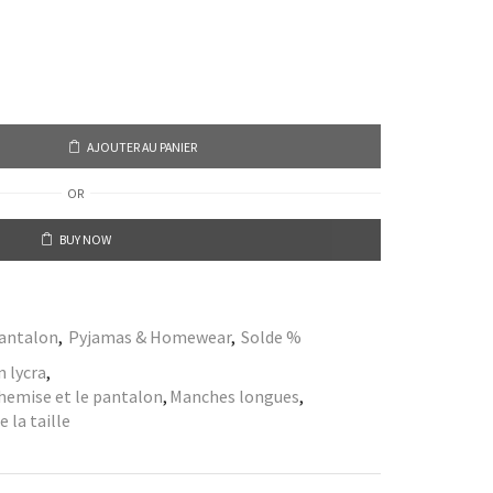
AJOUTER AU PANIER
OR
BUY NOW
antalon
,
Pyjamas & Homewear
,
Solde %
 lycra
,
 chemise et le pantalon
,
Manches longues
,
 la taille