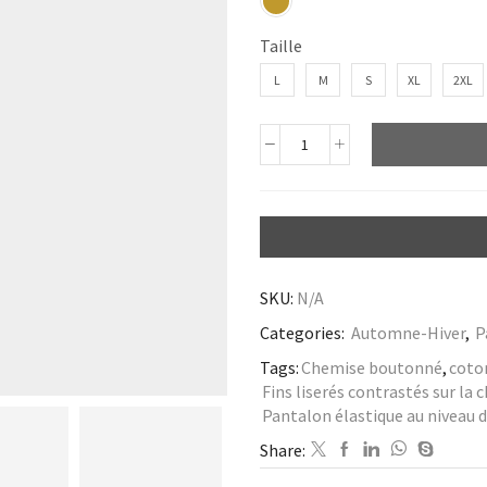
Taille
L
M
S
XL
2XL
SKU:
N/A
Categories:
Automne-Hiver
,
P
Tags:
Chemise boutonné
,
coton
Fins liserés contrastés sur la
Pantalon élastique au niveau de
Share: