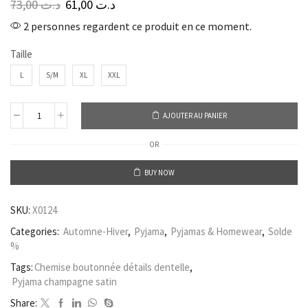
73,00
د.ت
61,00
د.ت
2 personnes regardent ce produit en ce moment.
Taille
L
S/M
XL
XXL
AJOUTER AU PANIER
OR
BUY NOW
SKU:
X0124
Categories:
Automne-Hiver
,
Pyjama
,
Pyjamas & Homewear
,
Solde
%
Tags:
Chemise boutonnée détails dentelle
,
Pyjama champagne satin
Share: