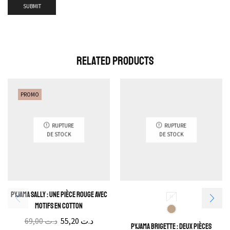
Related Products
PROMO
RUPTURE
RUPTURE
DE STOCK
DE STOCK
Pyjama Sally : Une pièce rouge avec
M
motifs en Cotton
69,00
د.ت
55,20
د.ت
Pyjama Brigette : Deux pièces