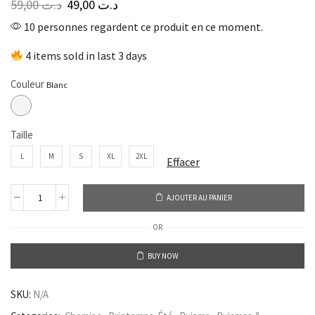
59,00
د.ت
49,00
د.ت
10 personnes regardent ce produit en ce moment.
4 items sold in last 3 days
Couleur
Taille
L
M
S
XL
2XL
Effacer
AJOUTER AU PANIER
OR
BUY NOW
SKU:
N/A