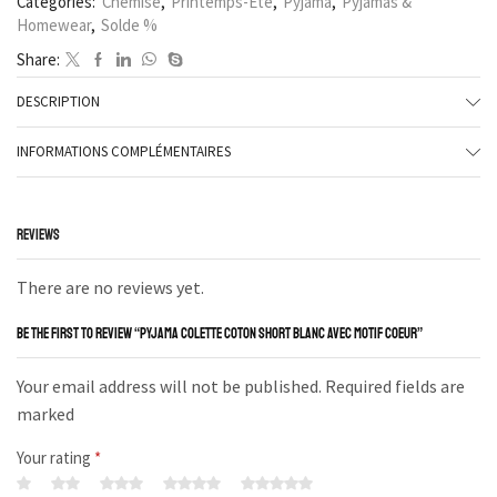
Categories:
Chemise
,
Printemps-Été
,
Pyjama
,
Pyjamas &
Homewear
,
Solde %
Share:
DESCRIPTION
INFORMATIONS COMPLÉMENTAIRES
REVIEWS
There are no reviews yet.
BE THE FIRST TO REVIEW “PYJAMA COLETTE COTON SHORT BLANC AVEC MOTIF COEUR”
Your email address will not be published. Required fields are
marked
Your rating
*