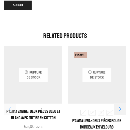
Related Products
PROMO
RUPTURE
RUPTURE
DE STOCK
DE STOCK
Pyjama Sabine : Deux pièces Bleu et
L
S/M
XL
XXL
blanc avec motifs en cotton
Pyjama Livia : Deux pièces Rouge
65,00
د.ت
bordeaux en velours