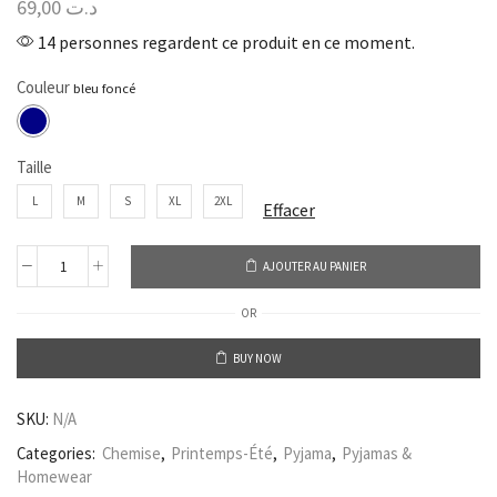
69,00
د.ت
14 personnes regardent ce produit en ce moment.
Couleur
Taille
L
M
S
XL
2XL
Effacer
AJOUTER AU PANIER
OR
BUY NOW
SKU:
N/A
Categories:
Chemise
,
Printemps-Été
,
Pyjama
,
Pyjamas &
Homewear