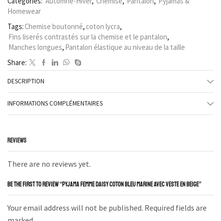
Categories:
Automne-Hiver
,
Chemise
,
Pantalon
,
Pyjamas &
Homewear
Tags:
Chemise boutonné
,
coton lycra
,
Fins liserés contrastés sur la chemise et le pantalon
,
Manches longues
,
Pantalon élastique au niveau de la taille
Share:
DESCRIPTION
INFORMATIONS COMPLÉMENTAIRES
REVIEWS
There are no reviews yet.
BE THE FIRST TO REVIEW “PYJAMA FEMME DAISY COTON BLEU MARINE AVEC VESTE EN BEIGE”
Your email address will not be published. Required fields are
marked