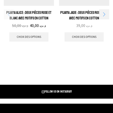
Pyjama Alice : Deux pièces rose et
Pyjama Jade : Deux pièces rose bébé
blanc avec motifs en cotton
avec motifs en cotton
50,00
د.ت
40,00
د.ت
39,00
د.ت
CHOIX DES OPTIONS
CHOIX DES OPTIONS
Follow us on instagram