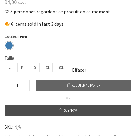
94,00
د.ت
5 personnes regardent ce produit en ce moment.
6 items sold in last 3 days
Couleur
Taille
L
M
S
XL
2XL
Effacer
AJOUTER AU PANIER
OR
BUY NOW
SKU:
N/A