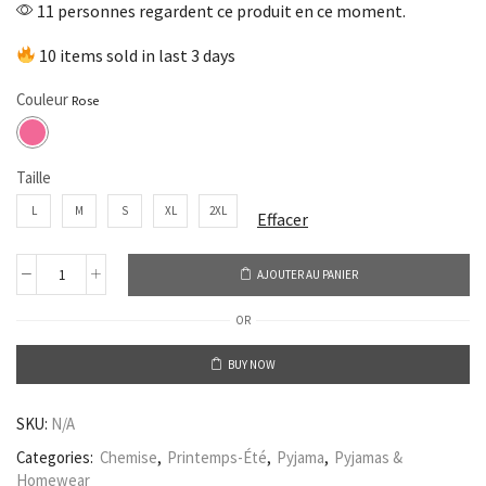
11 personnes regardent ce produit en ce moment.
10 items sold in last 3 days
Couleur
Taille
L
M
S
XL
2XL
Effacer
AJOUTER AU PANIER
OR
BUY NOW
SKU:
N/A
Categories:
Chemise
,
Printemps-Été
,
Pyjama
,
Pyjamas &
Homewear