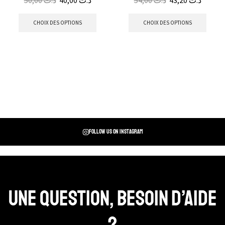
50,00
د.ت
40,00
د.ت
54,00
د.ت
43,20
د.ت
CHOIX DES OPTIONS
CHOIX DES OPTIONS
Follow us on instagram
Une question, Besoin d’aide
?