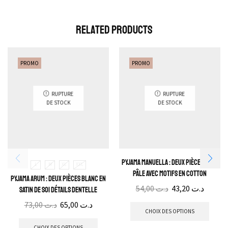
Related Products
PROMO
PROMO
RUPTURE
RUPTURE
DE STOCK
DE STOCK
Pyjama Manuella : Deux pièces Rose
L
M
XL
XXL
pâle avec motifs en cotton
Pyjama Arum : Deux pièces blanc en
54,00
د.ت
43,20
د.ت
satin de soi détails dentelle
73,00
د.ت
65,00
د.ت
CHOIX DES OPTIONS
CHOIX DES OPTIONS