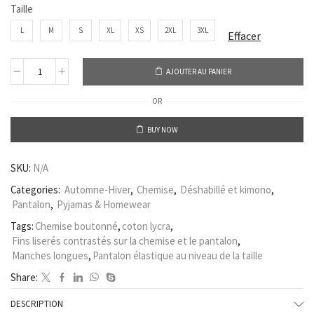
Taille
L
M
S
XL
XS
2XL
3XL
Effacer
AJOUTER AU PANIER
OR
BUY NOW
SKU:
N/A
Categories:
Automne-Hiver
,
Chemise
,
Déshabillé et kimono
,
Pantalon
,
Pyjamas & Homewear
Tags:
Chemise boutonné
,
coton lycra
,
Fins liserés contrastés sur la chemise et le pantalon
,
Manches longues
,
Pantalon élastique au niveau de la taille
Share:
DESCRIPTION