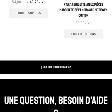
54,00
د.ت
43,20
د.ت
Pyjama Brigette : Deux pièces
marron tigré et noir avec motifs en
CHOIX DES OPTIONS
cotton
39,00
د.ت
CHOIX DES OPTIONS
Follow us on instagram
Une question, Besoin d’aide