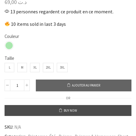
69,00
د.ت
13 personnes regardent ce produit en ce moment.
10 items sold in last 3 days
Couleur
Taille
L
M
XL
2XL
3XL
AJOUTER AU PANIER
OR
BUY NOW
SKU:
N/A