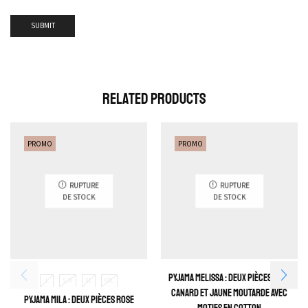
Related Products
PROMO
PROMO
RUPTURE
RUPTURE
DE STOCK
DE STOCK
Pyjama Melissa : Deux pièces Vert
L
S/M
XL
XXL
canard et jaune moutarde avec
Pyjama Mila : deux pièces rose