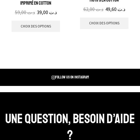
motifs en cotton
imprimé en cotton
62,00
د.ت
49,60
د.ت
59,00
د.ت
39,00
د.ت
CHOIX DES OPTIONS
CHOIX DES OPTIONS
Follow us on instagram
Une question, Besoin d’aide
?