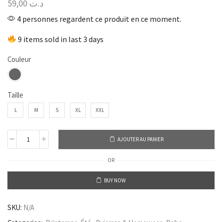
59,00
د.ت
4 personnes regardent ce produit en ce moment.
9 items sold in last 3 days
Couleur
Taille
L
M
S
XL
XXL
AJOUTER AU PANIER
OR
BUY NOW
SKU:
N/A