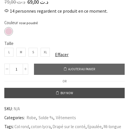
79,00
د.ت
69,00
د.ت
14 personnes regardent ce produit en ce moment.
Couleur
Taille
L
M
S
XL
Effacer
AJOUTER AU PANIER
OR
BUY NOW
SKU:
N/A
Categories:
Robe
,
Solde %
,
Vêtements
Tags:
Col rond
,
coton lycra
,
Drapé sur le conté
,
Epaulée
,
Mi-longue