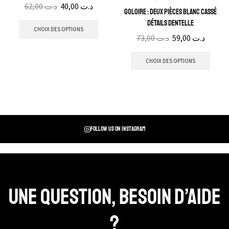
62,00
د.ت
40,00
د.ت
Goloire : Deux pièces blanc cassé
détails dentelle
CHOIX DES OPTIONS
73,00
د.ت
59,00
د.ت
CHOIX DES OPTIONS
Follow us on instagram
Une question, Besoin d’aide
?