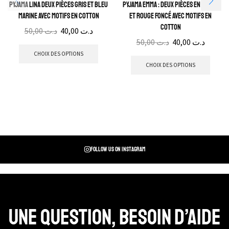
Pyjama Lina Deux pièces gris et bleu
Pyjama Emma : Deux pièces en blanc
marine avec motifs en cotton
et rouge foncé avec motifs en
cotton
50,00
د.ت
40,00
د.ت
50,00
د.ت
40,00
د.ت
CHOIX DES OPTIONS
CHOIX DES OPTIONS
Follow us on instagram
Une question, Besoin d’aide