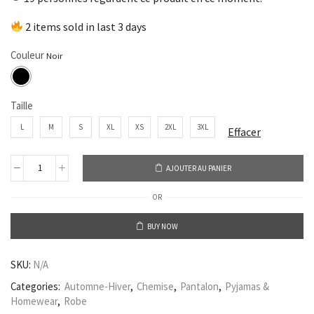
2 items sold in last 3 days
Couleur
Taille
L
M
S
XL
XS
2XL
3XL
Effacer
AJOUTER AU PANIER
OR
BUY NOW
SKU:
N/A
Categories:
Automne-Hiver
,
Chemise
,
Pantalon
,
Pyjamas &
Homewear
,
Robe