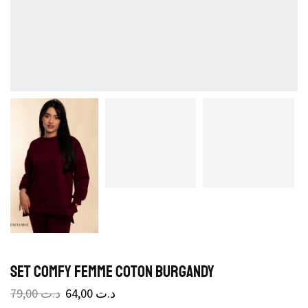
Set Comfy Femme Coton Burgandy
79,00
د.ت
64,00
د.ت