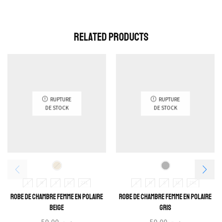
Related Products
RUPTURE
RUPTURE
DE STOCK
DE STOCK
L
M
S
XL
2XL
L
M
S
XL
2XL
Robe de Chambre Femme En Polaire
Robe de Chambre Femme En Polaire
Beige
Gris
59,00
د.ت
59,00
د.ت