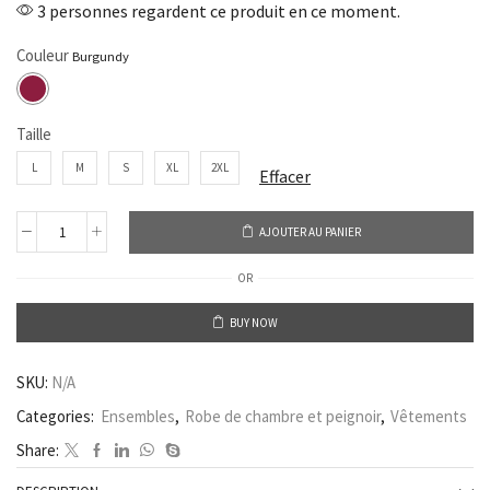
3 personnes regardent ce produit en ce moment.
Couleur
Taille
L
M
S
XL
2XL
Effacer
AJOUTER AU PANIER
OR
BUY NOW
SKU:
N/A
Categories:
Ensembles
,
Robe de chambre et peignoir
,
Vêtements
Share: