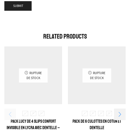
Related Products
RUPTURE
RUPTURE
DE STOCK
DE STOCK
L
M
XL
L
M
S
XL
Pack Lucy de 4 Slips Confort
Pack de 6 Culottes en Coton et
Invisible en Lycra avec Dentelle –
Dentelle