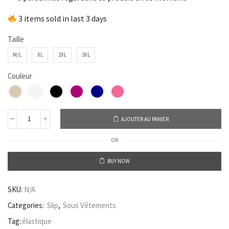
3 items sold in last 3 days
Taille
M/L
XL
2XL
3XL
Couleur
AJOUTER AU PANIER
OR
BUY NOW
SKU:
N/A
Categories:
Slip
,
Sous Vêtements
Tag:
élastique