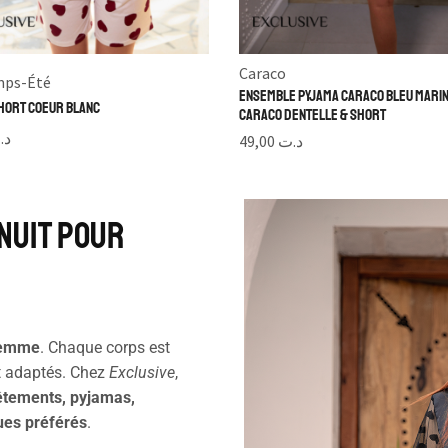
Caraco
mps-Été
Ensemble Pyjama Caraco Bleu Marin
hort Coeur Blanc
Caraco Dentelle & Short
د.
49,00
د.ت
 nuit pour
 femme
. Chaque corps est
rt adaptés. Chez
Exclusive
,
vêtements, pyjamas,
ues préférés
.