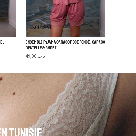
e :
Ensemble Pyjama Caraco Rose Foncé : Caraco
Dentelle & Short
49,00
د.ت
en Tunisie