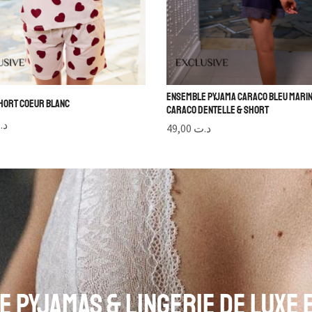
Ensemble Pyjama Caraco Bleu Marin
hort Coeur Blanc
Caraco Dentelle & Short
د.
49,00
د.ت
e Pyjamas & Lingerie de Luxe 