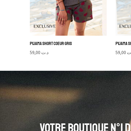
Pyjama Short Coeur Gris
Pyjama S
59,00
د.ت
59,00
ت
Votre Boutique N°1 d