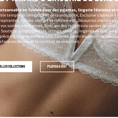
ntournable en Tunisie pour des pyjamas, lingerie féminine et 
able temple de l’élégance et de la sensualité, Exclusive s’adresse à
 inspirantes, mêlant confort et raffinement. Découvrez une large
vos soirées entre amies, ainsi que des collections variées de vête
utiens-gorge, culottes, strings, shortys, lingeries de nuit, ou e
e pièce est soigneusement sélectionnée parmi les dernières tenda
sfaire vos envies de féminité et de séduction.
elles collections
Pyjamas & Nuit