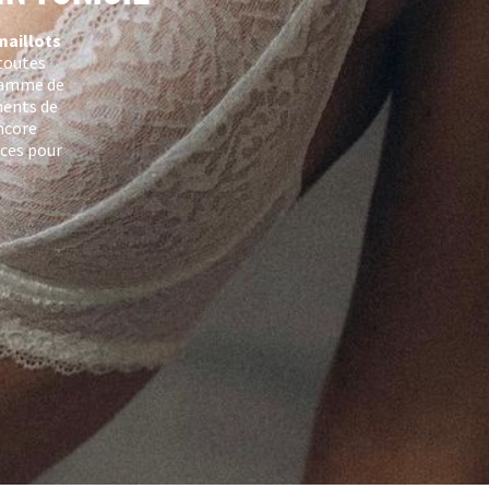
maillots
 toutes
 gamme de
ments de
ncore
nces pour