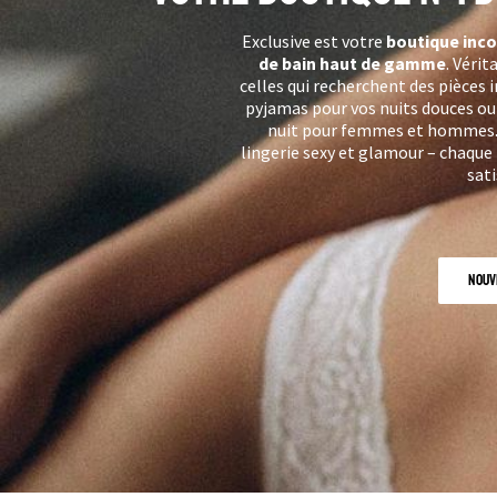
Exclusive est votre
boutique inco
de bain haut de gamme
. Vérit
celles qui recherchent des pièces
pyjamas pour vos nuits douces ou 
nuit pour femmes et hommes. So
lingerie sexy et glamour – chaqu
sati
Nouv