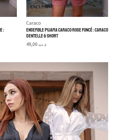
Caraco
e :
Ensemble Pyjama Caraco Rose Foncé : Caraco
Dentelle & Short
49,00
د.ت