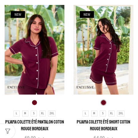
NEW
NEW
L
M
S
XL
2XL
L
M
S
XL
2XL
Pyjama Colette Été Pantalon Coton
Pyjama Colette Été Short Coton
Rouge Bordeaux
Rouge Bordeaux
69,00
د.ت
64,00
د.ت