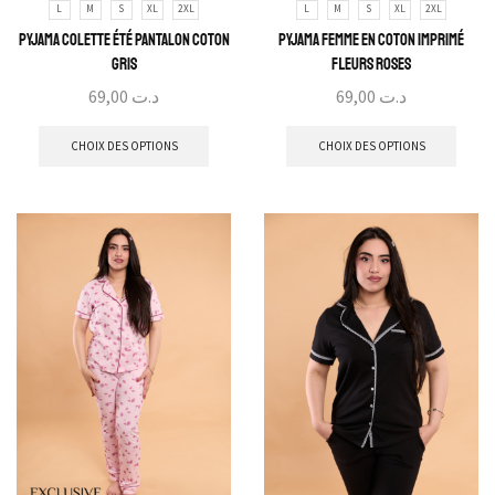
L
M
S
XL
2XL
L
M
S
XL
2XL
Pyjama Colette Été Pantalon Coton
Pyjama Femme en coton imprimé
Gris
fleurs roses
69,00
د.ت
69,00
د.ت
CHOIX DES OPTIONS
CHOIX DES OPTIONS