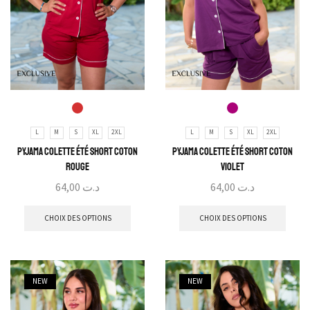
L
M
S
XL
2XL
L
M
S
XL
2XL
Pyjama Colette Été Short Coton
Pyjama Colette Été Short Coton
Rouge
Violet
64,00
د.ت
64,00
د.ت
CHOIX DES OPTIONS
CHOIX DES OPTIONS
NEW
NEW