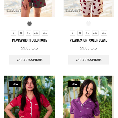
L
M
XL
2XL
3XL
L
M
XL
2XL
3XL
Pyjama Short Coeur Gris
Pyjama Short Coeur Blanc
59,00
د.ت
59,00
د.ت
CHOIX DES OPTIONS
CHOIX DES OPTIONS
NEW
NEW