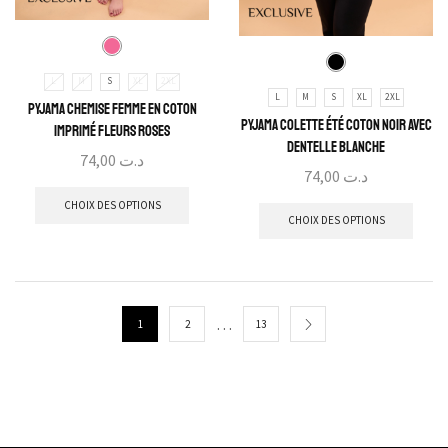
L
M
S
XL
2XL
L
M
S
XL
2XL
Pyjama Chemise Femme en coton
Pyjama Colette Été Coton Noir avec
imprimé fleurs roses
Dentelle Blanche
74,00
د.ت
74,00
د.ت
CHOIX DES OPTIONS
CHOIX DES OPTIONS
…
1
2
13