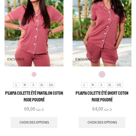
L
M
S
XL
2XL
L
M
S
XL
2XL
Pyjama Colette Été Pantalon Coton
Pyjama Colette Été Short Coton
Rose Poudré
Rose Poudré
69,00
د.ت
64,00
د.ت
CHOIX DES OPTIONS
CHOIX DES OPTIONS