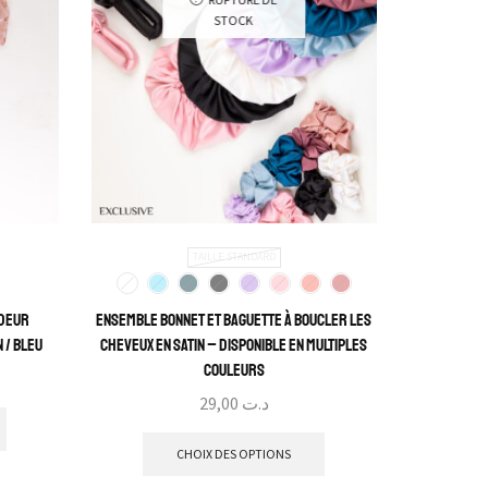
STOCK
TAILLE STANDARD
rdeur
Ensemble Bonnet et Baguette à Boucler les
 / Bleu
Cheveux en Satin – Disponible en Multiples
Couleurs
29,00
د.ت
CHOIX DES OPTIONS