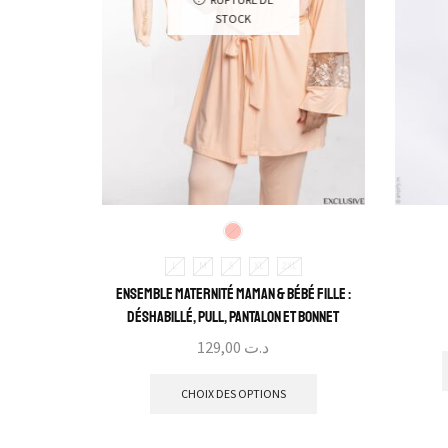
STOCK
L
M
S
XL
2XL
Ensemble Maternité Maman & Bébé Fille :
Déshabillé, Pull, Pantalon et Bonnet
129,00
د.ت
CHOIX DES OPTIONS