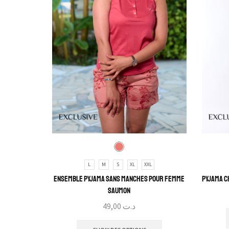
L
M
S
XL
XXL
Ensemble pyjama sans manches pour femme
Pyjama C
Saumon
49,00
د.ت