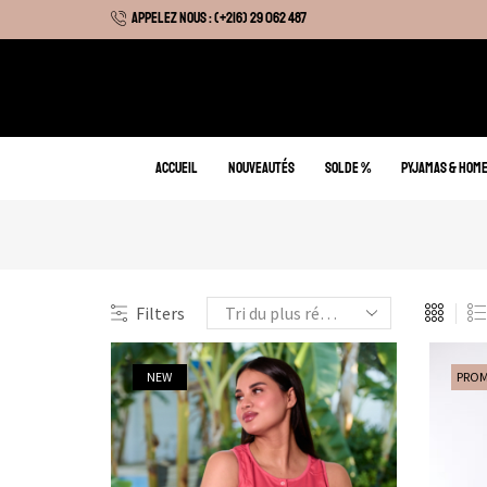
APPELEZ NOUS : (+216) 29 062 487
 Hiver : Livraison gratuite sur tous nos articles
ACCUEIL
NOUVEAUTÉS
SOLDE %
PYJAMAS & HOM
Filters
NEW
PRO