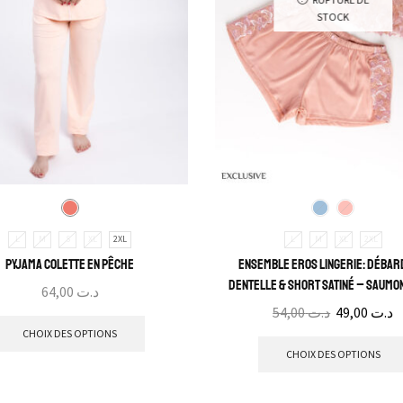
STOCK
L
M
S
XL
2XL
L
M
XL
2XL
Pyjama Colette en Pêche
Ensemble Eros Lingerie: Déba
Dentelle & Short Satiné – Saumon
64,00
د.ت
54,00
د.ت
49,00
د.ت
CHOIX DES OPTIONS
CHOIX DES OPTIONS