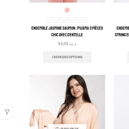
L
M
S
XL
XXL
Ensemble Jasmine Saumon : Pyjama 3 Pièces
Ensembl
Chic avec Dentelle
String e
94,00
د.ت
CHOIX DES OPTIONS
RUPTURE DE