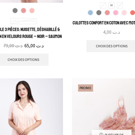
L
M
XL
TAILLE STANDARD
Culottes Confort en Coton Avec Mot
e 3 Pièces: Nuisette, Déshabillé &
4,00
د.ت
n en velours Rouge – Noir – Saumon
79,00
د.ت
65,00
د.ت
CHOIX DES OPTIONS
CHOIX DES OPTIONS
PROMO
RUPTURE DE