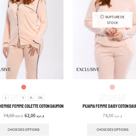
RUPTURE DE
STOCK
L
M
S
XL
2XL
L
S/M
XL
hemise Femme Colette Coton Saumon
Pyjama Femme Daisy Coton Sa
74,00
د.ت
62,00
د.ت
74,00
د.ت
CHOIX DES OPTIONS
CHOIX DES OPTIONS