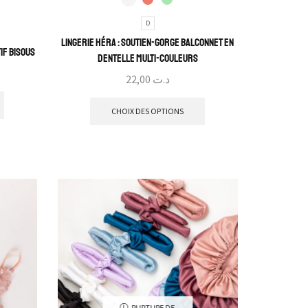
D
Lingerie Héra : Soutien-gorge Balconnet en
if Bisous
Dentelle Multi-Couleurs
22,00
د.ت
CHOIX DES OPTIONS
RUPTURE DE