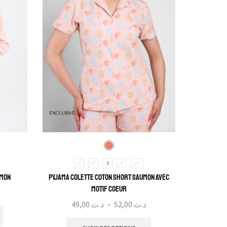
L
M
S
XL
2XL
umon
Pyjama Colette Coton Short Saumon Avec
motif Coeur
49,00
د.ت
–
52,00
د.ت