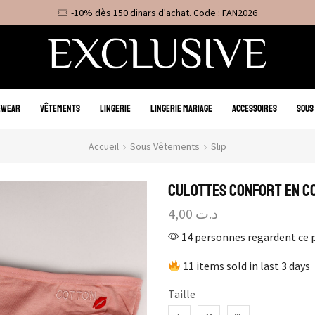
-10% dès 150 dinars d'achat. Code : FAN2026
EWEAR
VÊTEMENTS
LINGERIE
LINGERIE MARIAGE
ACCESSOIRES
SOUS
Accueil
Sous Vêtements
Slip
Culottes Confort en Co
4,00
د.ت
14 personnes regardent ce 
11 items sold in last 3 days
Taille