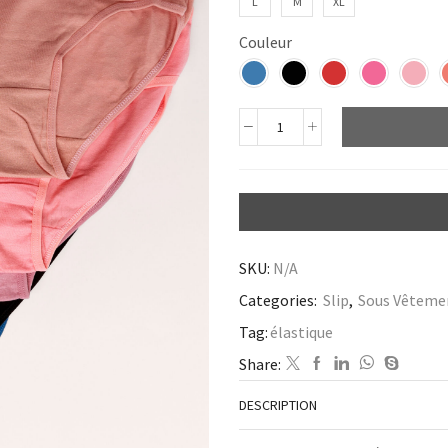
L
M
XL
Couleur
SKU:
N/A
Categories:
Slip
,
Sous Vêteme
Tag:
élastique
Share:
DESCRIPTION