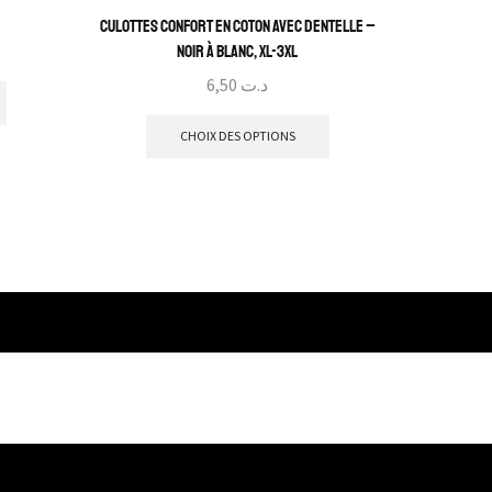
Culottes Confort en Coton avec Dentelle –
Soutien-g
Noir à Blanc, XL-3XL
6,50
د.ت
CHOIX DES OPTIONS