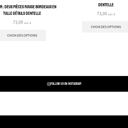
dentelle
r : Deux pièces rouge bordeaux en
tulle détails dentelle
73,00
د.ت
73,00
د.ت
CHOIX DES OPTIONS
CHOIX DES OPTIONS
Follow us on instagram