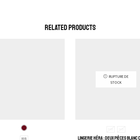
Related Products
RUPTURE DE
STOCK
85B
90B
Lingerie Héra : Deux pièces blanc 
80B