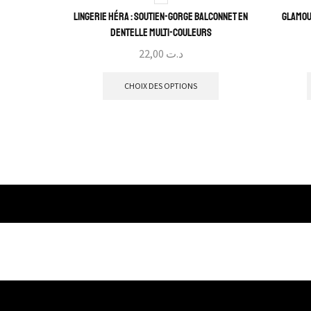
Lingerie Héra : Soutien-gorge Balconnet en
Glamou
Dentelle Multi-Couleurs
22,00
د.ت
CHOIX DES OPTIONS