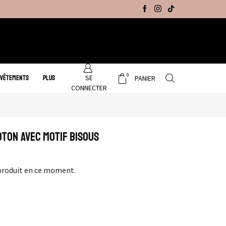
Promo Hiver : Livraison gratuite sur tous no
0
SE
 VÊTEMENTS
PLUS
PANIER
CONNECTER
ton Avec Motif Bisous
produit en ce moment.