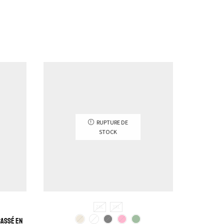
RUPTURE DE
STOCK
2XL
3XL
cassé en