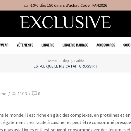
-10% dès 150 dinars d'achat. Code : FAN2026
EWEAR
VÊTEMENTS
LINGERIE
LINGERIE MARIAGE
ACCESSOIRES
SOUS
Home
Blog
Guide
EST-CE QUE LE RIZ ÇA FAIT GROSSIR ?
zine
/
1103
/
0
s le monde. Il est riche en glucides complexes, en protéines et en
z est également très facile à cuisiner et peut être consommé presqu
s pays asiatiques et il est souvent consommé avec des légumes et