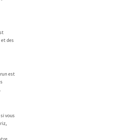
st
 et des
brun est
us
.
si vous
riz,
otre