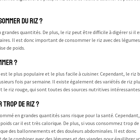
sommer du riz ?
randes quantités. De plus, le riz peut être difficile à digérer si il e
es. Il est donc important de consommer le riz avec des légumes
ise de poids.
ommer ?
est le plus populaire et le plus facile à cuisiner. Cependant, le riz 
ieurs fois par semaine. Il existe également des variétés de riz pl
et le riz rouge, qui sont toutes des sources nutritives intéressantes
 trop de riz ?
nsommé en grandes quantités sans risque pour la santé. Cependant, 
oids car il est très calorique. De plus, si vous consommez trop de 
ls que des ballonnements et des douleurs abdominales. Il est donc
de le combiner avec des légumes et des viandes pour équilibrer v