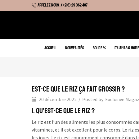
APPELEZ NOUS : (+216) 29 062 487
 Hiver : Livraison gratuite sur tous nos articles
ACCUEIL
NOUVEAUTÉS
SOLDE %
PYJAMAS & HOM
Est-ce que le riz ça fait grossir ?
20 décembre 2022
/
Posted by
Exclusive Maga
1. Qu’est-ce que le riz ?
Le riz est l’un des aliments les plus consommés dan
vitamines, et il est excellent pour le corps. Le ri
les jours. Le riz est couramment consommé dans le