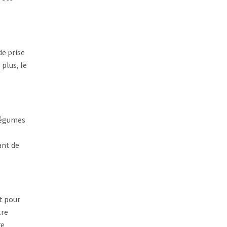
de prise
 plus, le
 légumes
ant de
nt pour
tre
re