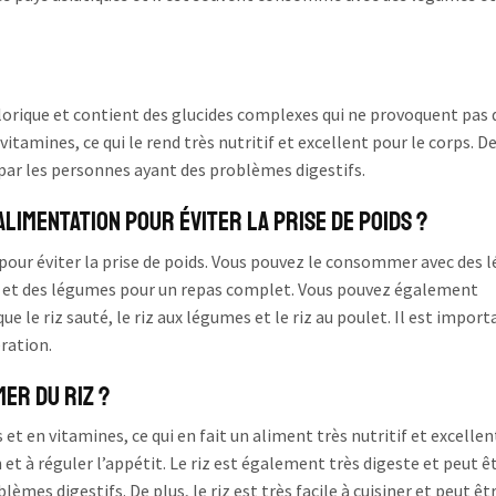
calorique et contient des glucides complexes qui ne provoquent pas 
 vitamines, ce qui le rend très nutritif et excellent pour le corps. De
ar les personnes ayant des problèmes digestifs.
limentation pour éviter la prise de poids ?
our éviter la prise de poids. Vous pouvez le consommer avec des
les et des légumes pour un repas complet. Vous pouvez également
ue le riz sauté, le riz aux légumes et le riz au poulet. Il est import
ration.
er du riz ?
 et en vitamines, ce qui en fait un aliment très nutritif et excelle
n et à réguler l’appétit. Le riz est également très digeste et peut ê
s digestifs. De plus, le riz est très facile à cuisiner et peut êt