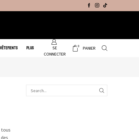
Promo Hiver : Livraison gratuite sur tous no
0
SE
 VÊTEMENTS
PLUS
PANIER
CONNECTER
e tous
 des