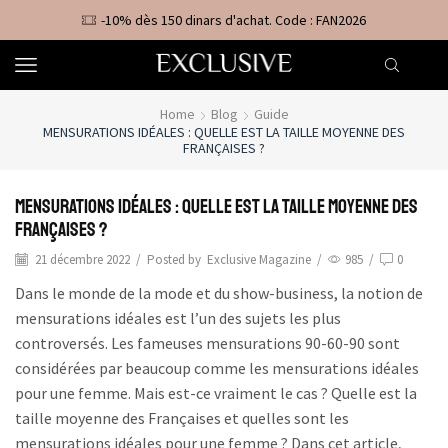
-10% dès 150 dinars d'achat. Code : FAN2026
Home
Blog
Guide
MENSURATIONS IDÉALES : QUELLE EST LA TAILLE MOYENNE DES
FRANÇAISES ?
Mensurations Idéales : Quelle est la taille moyenne des
Françaises ?
21 décembre 2022
/
Posted by
Exclusive Magazine
/
985
/
0
Dans le monde de la mode et du show-business, la notion de
mensurations idéales est l’un des sujets les plus
controversés. Les fameuses mensurations 90-60-90 sont
considérées par beaucoup comme les mensurations idéales
pour une femme. Mais est-ce vraiment le cas ? Quelle est la
taille moyenne des Françaises et quelles sont les
mensurations idéales pour une femme ? Dans cet article,