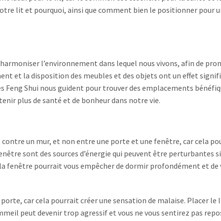
votre lit et pourquoi, ainsi que comment bien le positionner pour 
e à harmoniser l’environnement dans lequel nous vivons, afin de pr
ment et la disposition des meubles et des objets ont un effet signifi
ipes Feng Shui nous guident pour trouver des emplacements bénéfi
tenir plus de santé et de bonheur dans notre vie.
cé contre un mur, et non entre une porte et une fenêtre, car cela po
 fenêtre sont des sources d’énergie qui peuvent être perturbantes s
 et la fenêtre pourrait vous empêcher de dormir profondément et de
 porte, car cela pourrait créer une sensation de malaise. Placer le l
ommeil peut devenir trop agressif et vous ne vous sentirez pas repo