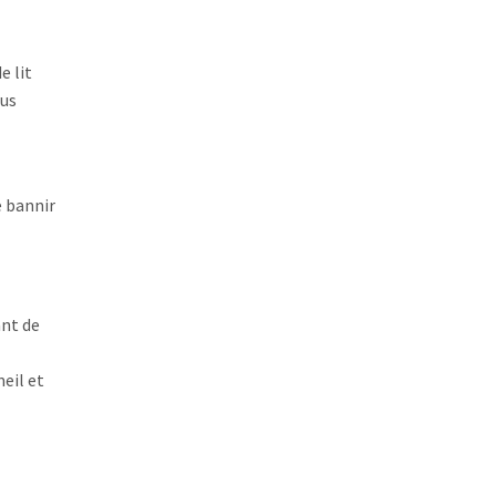
e lit
ous
e bannir
ant de
eil et