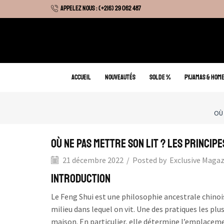
APPELEZ NOUS : (+216) 29 062 487
 Hiver : Livraison gratuite sur tous nos articles
ACCUEIL
NOUVEAUTÉS
SOLDE %
PYJAMAS & HOM
OÙ 
Où ne pas mettre son lit ? Les princip
21 décembre 2022
/
Posted by
Exclusive Maga
Introduction
Le Feng Shui est une philosophie ancestrale chinois
milieu dans lequel on vit. Une des pratiques les pl
maison. En particulier, elle détermine l’emplacement