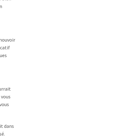
un
omouvoir
catif
ques
urrait
i vous
 vous
it dans
sé.