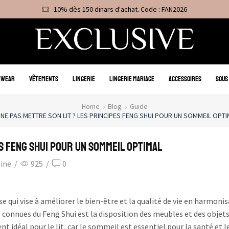
-10% dès 150 dinars d'achat. Code : FAN2026
EWEAR
VÊTEMENTS
LINGERIE
LINGERIE MARIAGE
ACCESSOIRES
SOUS
Home
Blog
Guide
NE PAS METTRE SON LIT ? LES PRINCIPES FENG SHUI POUR UN SOMMEIL OPT
es Feng Shui pour un sommeil optimal
zine
/
925
/
0
e qui vise à améliorer le bien-être et la qualité de vie en harmonis
us connues du Feng Shui est la disposition des meubles et des objets
 idéal pour le lit, car le sommeil est essentiel pour la santé et l