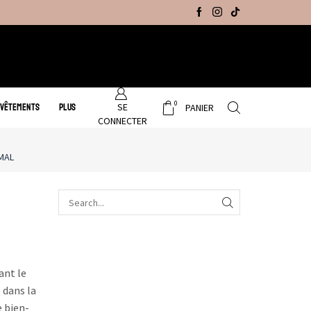
Promo Hiver : Livraison gratuite sur tous no
0
SE
 VÊTEMENTS
PLUS
PANIER
CONNECTER
IMAL
ant le
 dans la
e bien-