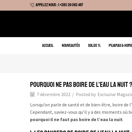
APPELEZ NOUS : (+216) 29 062 487
 Hiver : Livraison gratuite sur tous nos articles
ACCUEIL
NOUVEAUTÉS
SOLDE %
PYJAMAS & HOM
Pourquoi Ne Pas Boire de l’Eau la Nuit 
7 décembre 2022
/
Posted by
Exclusive Magazi
Lorsqu’on parle de santé et de bien-être, boire de l
Cependant, saviez-vous qu’il y a des moments où boi
pourquoi il ne faut pas boire de l’eau la nuit
.