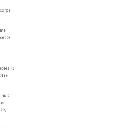
 corps
une
 cette
bles. Il
otre
 huit
ter
té,