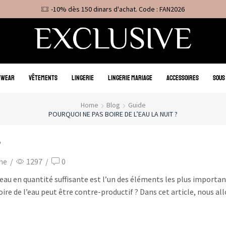
-10% dès 150 dinars d'achat. Code : FAN2026
EWEAR
VÊTEMENTS
LINGERIE
LINGERIE MARIAGE
ACCESSOIRES
SOUS
Home
Blog
Guide
POURQUOI NE PAS BOIRE DE L’EAU LA NUIT ?
?
ne
/
1297
/
0
’eau en quantité suffisante est l’un des éléments les plus importan
re de l’eau peut être contre-productif ? Dans cet article, nous all