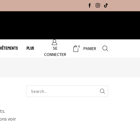
Promo Hiver : Livraison gratuite sur tous no
0
SE
 VÊTEMENTS
PLUS
PANIER
CONNECTER
ts.
ons voir