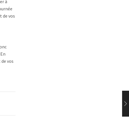
er à
journée
t de vos
donc
 En
 de vos