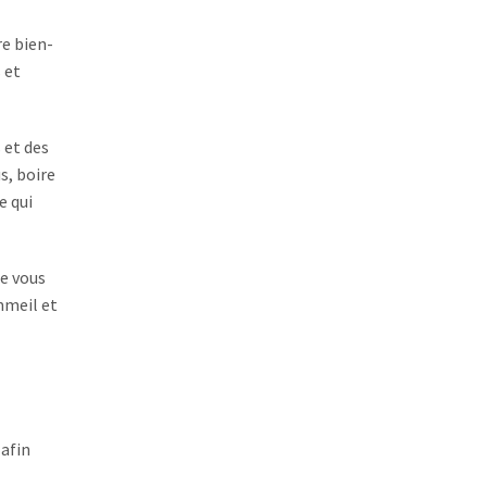
re bien-
 et
 et des
s, boire
e qui
de vous
ommeil et
 afin