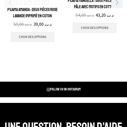
Pyjama Manuella : Deux pièces Rose
L
S/M
XL
XXL
pâle avec motifs en cotton
Pyjama Amanda : Deux pièces rose
54,00
د.ت
43,20
د.ت
lavande imprimé en coton
59,00
د.ت
39,00
د.ت
CHOIX DES OPTIONS
CHOIX DES OPTIONS
Follow us on instagram