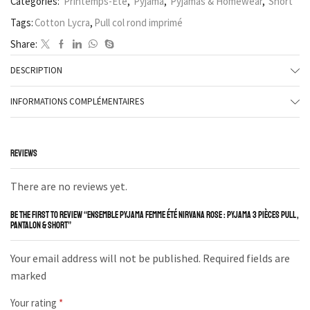
Categories:
Printemps-Été
,
Pyjama
,
Pyjamas & Homewear
,
Short
Tags:
Cotton Lycra
,
Pull col rond imprimé
Share:
DESCRIPTION
INFORMATIONS COMPLÉMENTAIRES
REVIEWS
There are no reviews yet.
BE THE FIRST TO REVIEW “ENSEMBLE PYJAMA FEMME ÉTÉ NIRVANA ROSE : PYJAMA 3 PIÈCES PULL ,
PANTALON & SHORT”
Your email address will not be published. Required fields are
marked
Your rating
*