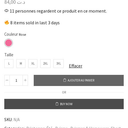
84,00
د.ت
11 personnes regardent ce produit en ce moment.
8 items sold in last 3 days
Couleur
Taille
L
M
XL
2XL
3XL
Effacer
AJOUTER AU PANIER
OR
BUY NOW
SKU:
N/A