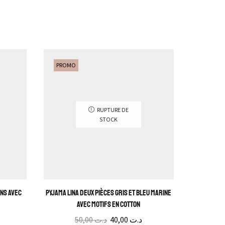
PROMO
PROMO
RUPTURE DE
STOCK
ons avec
Pyjama Lina Deux pièces gris et bleu marine
Pyjama Alic
avec motifs en cotton
50,00
د.ت
40,00
د.ت