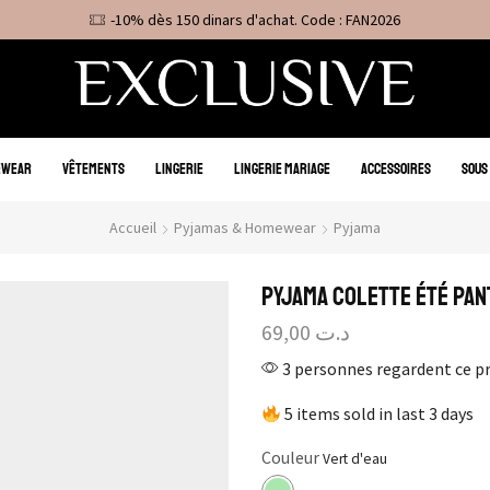
-10% dès 150 dinars d'achat. Code : FAN2026
EWEAR
VÊTEMENTS
LINGERIE
LINGERIE MARIAGE
ACCESSOIRES
SOUS
Accueil
Pyjamas & Homewear
Pyjama
Pyjama Colette Été Pan
69,00
د.ت
3 personnes regardent ce p
5 items sold in last 3 days
Couleur