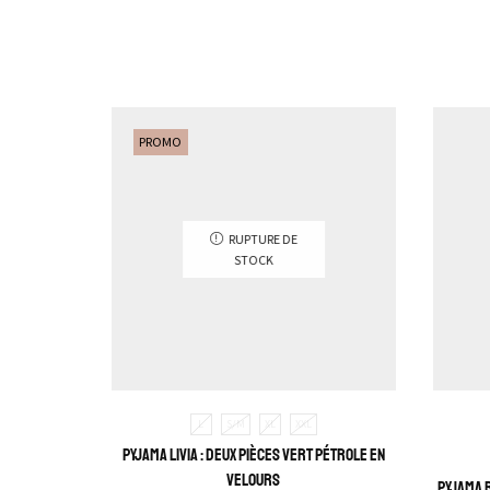
PROMO
RUPTURE DE
STOCK
L
S/M
XL
XXL
Pyjama Livia : Deux pièces Vert pétrole en
velours
Pyjama B