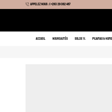
APPELEZ NOUS : (+216) 29 062 487
 Hiver : Livraison gratuite sur tous nos articles
ACCUEIL
NOUVEAUTÉS
SOLDE %
PYJAMAS & HOM