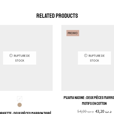
Related Products
PROMO
RUPTURE DE
RUPTURE DE
STOCK
STOCK
Pyjama Nadine : Deux pièces marr
M
motifs en cotton
54,00
د.ت
43,20
د.ت
rigette : Deux pièces marron tigré