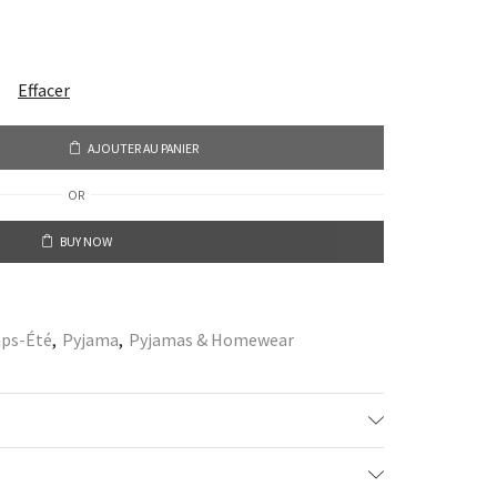
Effacer
AJOUTER AU PANIER
OR
BUY NOW
ps-Été
,
Pyjama
,
Pyjamas & Homewear