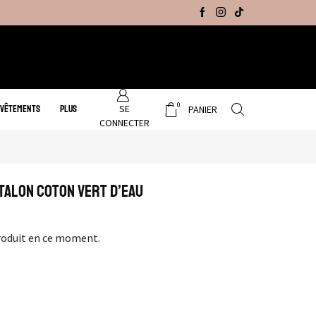
Promo Hiver : Livraison gratuite sur tous no
0
SE
 VÊTEMENTS
PLUS
PANIER
CONNECTER
talon Coton Vert D’eau
roduit en ce moment.